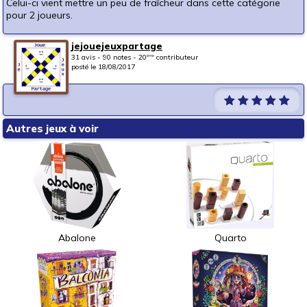
Celui-ci vient mettre un peu de fraîcheur dans cette catégorie
pour 2 joueurs.
jejouejeuxpartage
31 avis - 90 notes - 20
contributeur
ème
posté le 18/08/2017
Autres jeux à voir
Abalone
Quarto