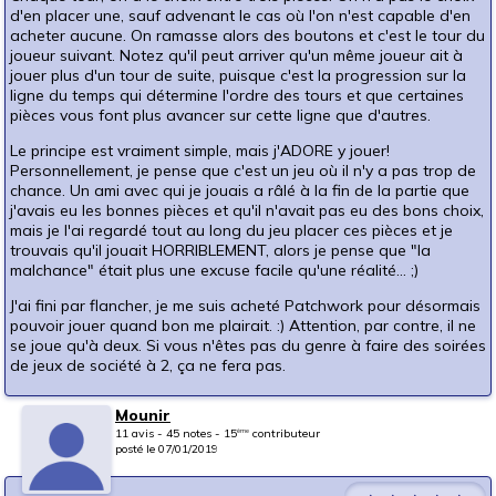
d'en placer une, sauf advenant le cas où l'on n'est capable d'en
acheter aucune. On ramasse alors des boutons et c'est le tour du
joueur suivant. Notez qu'il peut arriver qu'un même joueur ait à
jouer plus d'un tour de suite, puisque c'est la progression sur la
ligne du temps qui détermine l'ordre des tours et que certaines
pièces vous font plus avancer sur cette ligne que d'autres.
Le principe est vraiment simple, mais j'ADORE y jouer!
Personnellement, je pense que c'est un jeu où il n'y a pas trop de
chance. Un ami avec qui je jouais a râlé à la fin de la partie que
j'avais eu les bonnes pièces et qu'il n'avait pas eu des bons choix,
mais je l'ai regardé tout au long du jeu placer ces pièces et je
trouvais qu'il jouait HORRIBLEMENT, alors je pense que "la
malchance" était plus une excuse facile qu'une réalité... ;)
J'ai fini par flancher, je me suis acheté Patchwork pour désormais
pouvoir jouer quand bon me plairait. :) Attention, par contre, il ne
se joue qu'à deux. Si vous n'êtes pas du genre à faire des soirées
de jeux de société à 2, ça ne fera pas.
Mounir
11 avis - 45 notes - 15
contributeur
ème
posté le 07/01/2019