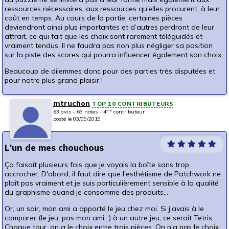
ressources nécessaires, aux ressources qu’elles procurent, à leur
coût en temps. Au cours de la partie, certaines pièces
deviendront ainsi plus importantes et d’autres perdront de leur
attrait, ce qui fait que les choix sont rarement téléguidés et
vraiment tendus. Il ne faudra pas non plus négliger sa position
sur la piste des scores qui pourra influencer également son choix.
Beaucoup de dilemmes donc pour des parties très disputées et
pour notre plus grand plaisir !
mtruchon
TOP 10 CONTRIBUTEURS
63 avis - 63 notes - 4
contributeur
ème
posté le 03/09/2019
L'un de mes chouchous
Ça faisait plusieurs fois que je voyais la boîte sans trop
accrocher. D'abord, il faut dire que l'esthétisme de Patchwork ne
plaît pas vraiment et je suis particulièrement sensible à la qualité
du graphisme quand je consomme des produits...
Or, un soir, mon ami a apporté le jeu chez moi. Si j'avais à le
comparer (le jeu, pas mon ami...) à un autre jeu, ce serait Tetris.
Chaque tour, on a le choix entre trois pièces. On n'a pas le choix