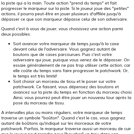
la piste qui a la main. Toute action "prend du temps" et fait
progresser le marqueur sur la piste. Si le joueur joue des "petites"
actions, il pourra peut-être en jouer plusieurs d'affilée jusqu'à
dépasser ce que son marqueur dépasse celui de son adversaire.
Quand c'est à vous de jouer, vous choisissez une action parmi
deux possibles:
Soit avancer votre marqueur de temps jusqu'à la case
devant celui de l'adversaire. Vous gagnez autant de
boutons que de cases parcourues. Puis c'est votre
adversaire qui joue, puisque vous venez de le dépasser. On
essaie généralement de ne pas trop utiliser cette action, car
elle coûte du temps sans faire progresser le patchwork. Or,
le temps est très limité!
Soit choisir un morceau de tissu et le poser sur votre
patchwork. Ce faisant, vous dépensez des boutons et
avancez sur la piste du temps en fonction du morceau choisi.
Ainsi, vous pourrez peut-être jouer un nouveau tour après la
pose du morceau de tissu.
A intervalles plus ou moins réguliers, votre marqueur de temps
traverse un symbole "boûton". Quand c'est le cas, vous gagnez
autant de boûtons qu'indiqué sur les morceaux de votre
patchwork. Parfois, le marqueur traverse aussi un morceau de cuir
que le joueur peut prendre pour "boucher" un trou dans son