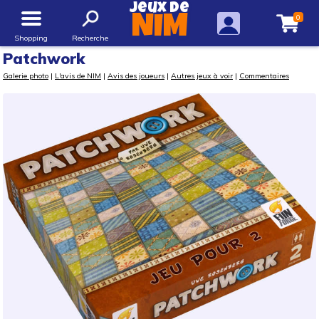
Jeux de
0
NIM
Shopping
Recherche
Patchwork
Galerie photo
|
L'avis de NIM
|
Avis des joueurs
|
Autres jeux à voir
|
Commentaires