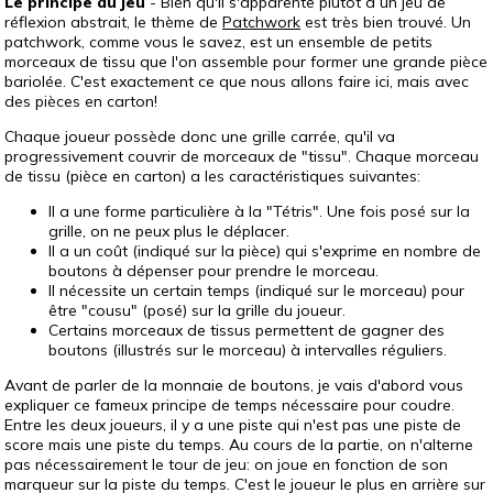
Le principe du jeu
- Bien qu'il s'apparente plutôt à un jeu de
réflexion abstrait, le thème de
Patchwork
est très bien trouvé. Un
patchwork, comme vous le savez, est un ensemble de petits
morceaux de tissu que l'on assemble pour former une grande pièce
bariolée. C'est exactement ce que nous allons faire ici, mais avec
des pièces en carton!
Chaque joueur possède donc une grille carrée, qu'il va
progressivement couvrir de morceaux de "tissu". Chaque morceau
de tissu (pièce en carton) a les caractéristiques suivantes:
Il a une forme particulière à la "Tétris". Une fois posé sur la
grille, on ne peux plus le déplacer.
Il a un coût (indiqué sur la pièce) qui s'exprime en nombre de
boutons à dépenser pour prendre le morceau.
Il nécessite un certain temps (indiqué sur le morceau) pour
être "cousu" (posé) sur la grille du joueur.
Certains morceaux de tissus permettent de gagner des
boutons (illustrés sur le morceau) à intervalles réguliers.
Avant de parler de la monnaie de boutons, je vais d'abord vous
expliquer ce fameux principe de temps nécessaire pour coudre.
Entre les deux joueurs, il y a une piste qui n'est pas une piste de
score mais une piste du temps. Au cours de la partie, on n'alterne
pas nécessairement le tour de jeu: on joue en fonction de son
marqueur sur la piste du temps. C'est le joueur le plus en arrière sur