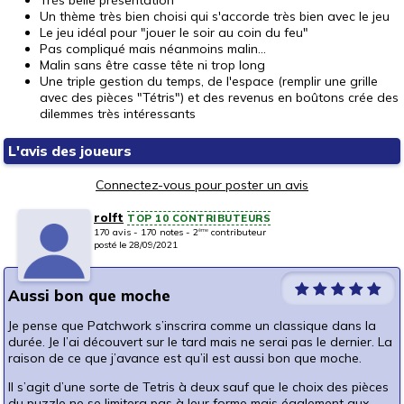
Un thème très bien choisi qui s'accorde très bien avec le jeu
Le jeu idéal pour "jouer le soir au coin du feu"
Pas compliqué mais néanmoins malin...
Malin sans être casse tête ni trop long
Une triple gestion du temps, de l'espace (remplir une grille
avec des pièces "Tétris") et des revenus en boûtons crée des
dilemmes très intéressants
L'avis des joueurs
Connectez-vous pour poster un avis
rolft
TOP 10 CONTRIBUTEURS
170 avis - 170 notes - 2
contributeur
ème
posté le 28/09/2021
Aussi bon que moche
Je pense que Patchwork s’inscrira comme un classique dans la
durée. Je l’ai découvert sur le tard mais ne serai pas le dernier. La
raison de ce que j’avance est qu’il est aussi bon que moche.
Il s’agit d’une sorte de Tetris à deux sauf que le choix des pièces
du puzzle ne se limitera pas à leur forme mais également aux