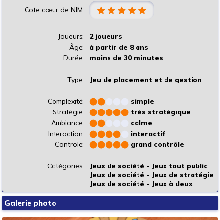
Cote cœur de NIM:
Joueurs:
2 joueurs
Âge:
à partir de 8 ans
Durée:
moins de 30 minutes
Type:
Jeu de placement et de gestion
Complexité:
⬤
⬤
⬤
⬤
⬤
simple
Stratégie:
⬤
⬤
⬤
⬤
⬤
très stratégique
Ambiance:
⬤
⬤
⬤
⬤
⬤
calme
Interaction:
⬤
⬤
⬤
⬤
⬤
interactif
Controle:
⬤
⬤
⬤
⬤
⬤
grand contrôle
Catégories:
Jeux de société - Jeux tout public
Jeux de société - Jeux de stratégie
Jeux de société - Jeux à deux
Galerie photo