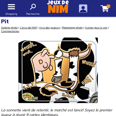
Jeux de
0
NIM
Shopping
Recherche
Pit
Galerie photo
|
L'avis de NIM
|
Avis des joueurs
|
Reportage photo
|
Autres jeux à voir
|
Commentaires
La sonnette vient de retentir, le marché est lancé! Soyez le premier
joueur à réunir 9 cartes identiques.