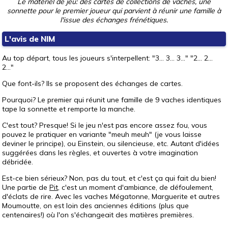
Le matériel de jeu: des cartes de collections de vaches, une
sonnette pour le premier joueur qui parvient à réunir une famille à
l'issue des échanges frénétiques.
L'avis de NIM
Au top départ, tous les joueurs s'interpellent: "3... 3... 3..." "2... 2...
2..."
Que font-ils? Ils se proposent des échanges de cartes.
Pourquoi? Le premier qui réunit une famille de 9 vaches identiques
tape la sonnette et remporte la manche.
C'est tout? Presque! Si le jeu n'est pas encore assez fou, vous
pouvez le pratiquer en variante "meuh meuh" (je vous laisse
deviner le principe), ou Einstein, ou silencieuse, etc. Autant d'idées
suggérées dans les règles, et ouvertes à votre imagination
débridée.
Est-ce bien sérieux? Non, pas du tout, et c'est ça qui fait du bien!
Une partie de
Pit
, c'est un moment d'ambiance, de défoulement,
d'éclats de rire. Avec les vaches Mégatonne, Marguerite et autres
Moumoutte, on est loin des anciennes éditions (plus que
centenaires!) où l'on s'échangeait des matières premières.