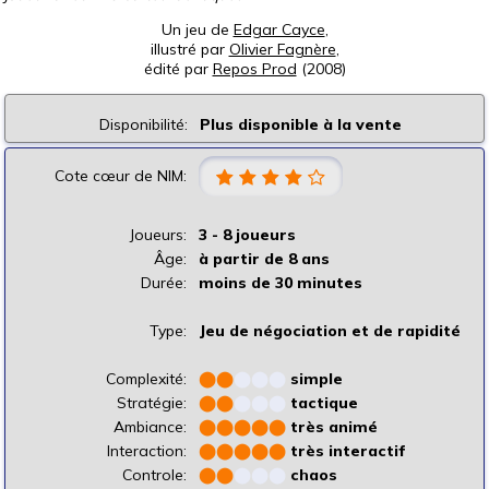
Un jeu de
Edgar Cayce
,
illustré par
Olivier Fagnère
,
édité par
Repos Prod
(2008)
Disponibilité:
Plus disponible à la vente
Cote cœur de NIM:
Joueurs:
3 - 8 joueurs
Âge:
à partir de 8 ans
Durée:
moins de 30 minutes
Type:
Jeu de négociation et de rapidité
Complexité:
⬤
⬤
⬤
⬤
⬤
simple
Stratégie:
⬤
⬤
⬤
⬤
⬤
tactique
Ambiance:
⬤
⬤
⬤
⬤
⬤
très animé
Interaction:
⬤
⬤
⬤
⬤
⬤
très interactif
Controle:
⬤
⬤
⬤
⬤
⬤
chaos