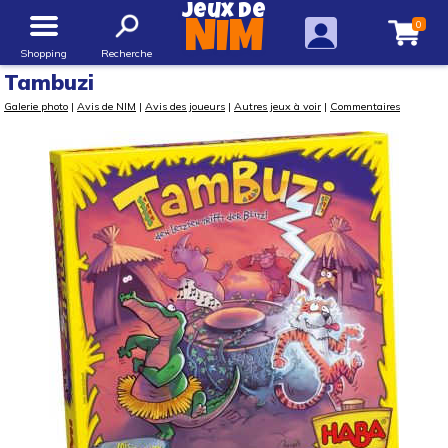
Jeux de
0
NIM
Shopping
Recherche
Tambuzi
Galerie photo
|
Avis de NIM
|
Avis des joueurs
|
Autres jeux à voir
|
Commentaires