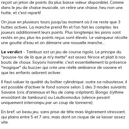
reçoit un jeton de points (la plus basse valeur disponible). Comme
dans le jeu de chaise musicale, on retire une chaise, heu non une
hutte, et c'est reparti!
On joue en plusieurs tours jusqu'au moment où il ne reste que 3
huttes actives. La manche prend fin et l'on fait les comptes: les
joueurs additionnent leurs points. Plus longtemps les pions sont
restés en jeu, plus les points reçus sont élevés. Le vainqueur récolte
une goutte d'eau et on démarre une nouvelle manche...
Le verdict
- Tambuzi est un jeu de course rigolo. Le principe du
"pousse-toi de là que je m'y mette" est assez féroce et plait à nos
bouts de choux. Soyons honnête: c'est essentiellement la présence
"magique" du buzzer qui crée une réelle ambiance de savane et
que les enfants adorent activer.
Il faut saluer la qualité du boîtier cylindrique: outre sa robustesse, il
est possible d'activer le fond sonore selon 1 des 3 modes suivants:
Savane (cris d'animaux et feu de camp crépitant), Bongo (rythme
envoûtant de tambours) ou Lautlosmodus (silence pesant
uniquement interrompu par un coup de tonnerre).
En bref, un beau jeu, sans prise de tête mais légèrement stressant,
qui plaira entre 5 et 7 ans, mais dont on risque de se lasser assez
vite.