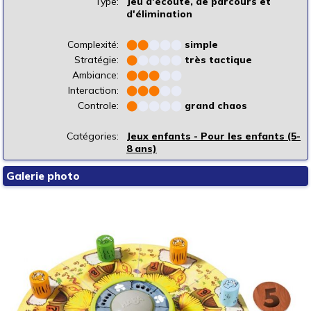
Type:
Jeu d'écoute, de parcours et
d'élimination
Complexité:
⬤
⬤
⬤
⬤
⬤
simple
Stratégie:
⬤
⬤
⬤
⬤
⬤
très tactique
Ambiance:
⬤
⬤
⬤
⬤
⬤
Interaction:
⬤
⬤
⬤
⬤
⬤
Controle:
⬤
⬤
⬤
⬤
⬤
grand chaos
Catégories:
Jeux enfants - Pour les enfants (5-
8 ans)
Galerie photo