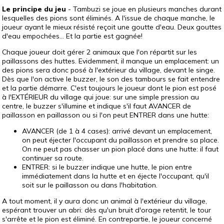
Le principe du jeu
- Tambuzi se joue en plusieurs manches durant
lesquelles des pions sont éliminés. A l'issue de chaque manche, le
joueur ayant le mieux résisté reçoit une goutte d'eau. Deux gouttes
d'eau empochées... Et la partie est gagnée!
Chaque joueur doit gérer 2 animaux que l'on répartit sur les
paillassons des huttes. Evidemment, il manque un emplacement: un
des pions sera donc posé à l'extérieur du village, devant le singe.
Dès que l'on active le buzzer, le son des tambours se fait entendre
et la partie démarre. C'est toujours le joueur dont le pion est posé
à l'EXTÉRIEUR du village qui joue: sur une simple pression au
centre, le buzzer s'illumine et indique s'il faut AVANCER de
paillasson en paillasson ou si l'on peut ENTRER dans une hutte:
AVANCER (de 1 à 4 cases): arrivé devant un emplacement,
on peut éjecter l'occupant du paillasson et prendre sa place.
On ne peut pas chasser un pion placé dans une hutte: il faut
continuer sa route.
ENTRER: si le buzzer indique une hutte, le pion entre
immédiatement dans la hutte et en éjecte l'occupant, qu'il
soit sur le paillasson ou dans l'habitation.
A tout moment, il y aura donc un animal à l'extérieur du village,
espérant trouver un abri: dès qu'un bruit d'orage retentit, le tour
s'arrête et le pion est éliminé. En contrepartie, le joueur concerné