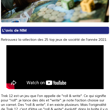
L'avis de NIM
Retrouvez la sélection des 25 top jeux de société de l'année 2021:
Trek 12 est un jeu que l'on appelle de "roll & write". Ce qui signifie
pour "roll": je lance des dés et "write": je note l'action choisie sur
un carnet. Des "roll & write", il en existe plusieurs. Mais l'originalité
de Trek 12, c'est d'être un "roll & write" évolutif: dans la boîte il y a