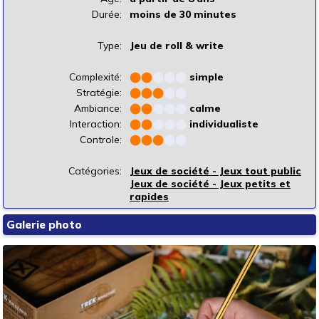
Durée:
moins de 30 minutes
Type:
Jeu de roll & write
Complexité:
⬤
⬤
⬤
⬤
⬤
simple
Stratégie:
⬤
⬤
⬤
⬤
⬤
Ambiance:
⬤
⬤
⬤
⬤
⬤
calme
Interaction:
⬤
⬤
⬤
⬤
⬤
individualiste
Controle:
⬤
⬤
⬤
⬤
⬤
Catégories:
Jeux de société - Jeux tout public
Jeux de société - Jeux petits et
rapides
Galerie photo