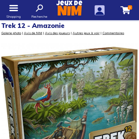
Jeux de
0
NIM
Shopping
Recherche
Trek 12 - Amazonie
Galerie photo
|
Avis de NIM
|
Avis des joueurs
|
Autres jeux à voir
|
Commentaires