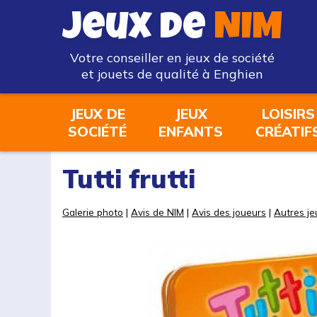
Jeux de
NIM
Votre conseiller en jeux de société
et jouets de qualité à Enghien
JEUX DE
JEUX
LOISIRS
SOCIÉTÉ
ENFANTS
CRÉATIF
Tutti frutti
Galerie photo
|
Avis de NIM
|
Avis des joueurs
|
Autres je