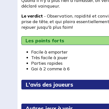
Quand il n'y a plus rien à ramasser, on véri
déclaré vainqueur.
Le verdict
- Observation, rapidité et convi
prise de tête, et qui plaira essentielleme
rejouer jusqu'à plus faim!
Les points forts
Facile à emporter
Très facile à jouer
Parties rapides
Gai à 2 comme à 6
L'avis des joueurs
Autres jeux à voir