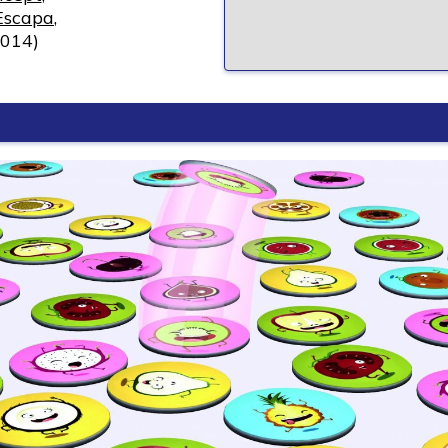
Escapa
,
014)