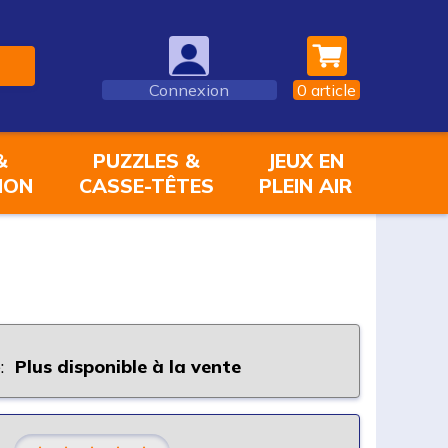
Connexion
0
article
&
PUZZLES &
JEUX EN
ION
CASSE-TÊTES
PLEIN AIR
:
Plus disponible à la vente