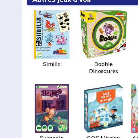
Similix
Dobble
Dinosaures
Suspecto
S.O.S Mission
At