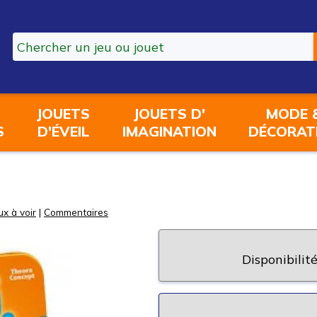
JOUETS
JOUETS D'
MODE 
S
D'ÉVEIL
IMAGINATION
DÉCORAT
ux à voir
|
Commentaires
Disponibilité