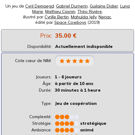
Un jeu de
Cyril Demaegd
,
Gabriel Durnerin
,
Guilaine Didier
,
Luna
Marie
,
Mathieu Casnin
,
Théo Rivière
,
illustré par
Cyrille Bertin
,
Mahulda Jelly
,
Neriac
,
édité par
Space Cowboys
(2019)
Prix:
35.00 €
Disponibilité:
Actuellement indisponible
Cote cœur de NIM:
Joueurs:
1 - 6 joueurs
Âge:
à partir de 10 ans
Durée:
30 minutes à 1 heure
Type:
Jeu de coopération
Complexité:
⬤
⬤
⬤
⬤
⬤
Stratégie:
⬤
⬤
⬤
⬤
⬤
stratégique
Ambiance:
⬤
⬤
⬤
⬤
⬤
animé