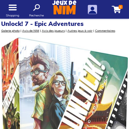
Jeux de
0
NIM
Shopping
Recherche
Unlock! 7 - Epic Adventures
Galerie photo
|
Avis de NIM
|
Avis des joueurs
|
Autres jeux à voir
|
Commentaires