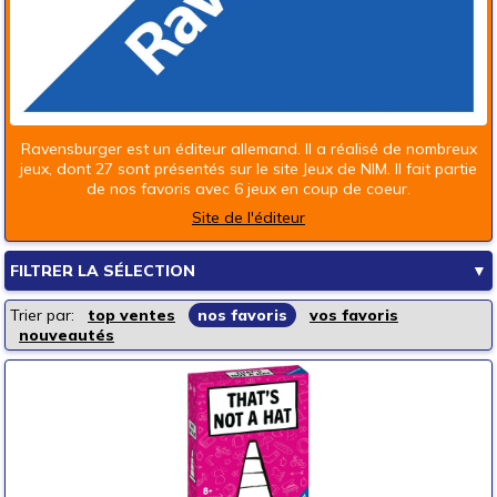
Ravensburger est un éditeur allemand. Il a réalisé de nombreux
jeux, dont 27 sont présentés sur le site Jeux de NIM. Il fait partie
de nos favoris avec 6 jeux en coup de coeur.
Site de l'éditeur
FILTRER LA SÉLECTION
▼
Les rayons de la boutique
Trier par:
top ventes
nos favoris
vos favoris
nouveautés
Jeux de société
Jeux enfants
Loisirs créatifs
Jouets d'éveil
Jouets d'imagination