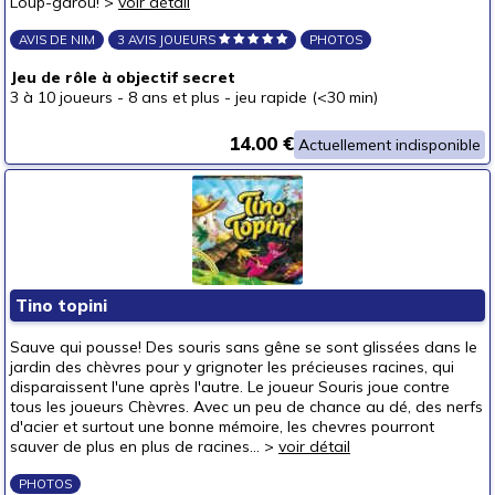
Loup-garou! >
voir détail
AVIS DE NIM
3 AVIS JOUEURS
PHOTOS
Jeu de rôle à objectif secret
3 à 10 joueurs
-
8 ans et plus
-
jeu rapide (<30 min)
14.00 €
Actuellement indisponible
Tino topini
Sauve qui pousse! Des souris sans gêne se sont glissées dans le
jardin des chèvres pour y grignoter les précieuses racines, qui
disparaissent l'une après l'autre. Le joueur Souris joue contre
tous les joueurs Chèvres. Avec un peu de chance au dé, des nerfs
d'acier et surtout une bonne mémoire, les chevres pourront
sauver de plus en plus de racines... >
voir détail
PHOTOS