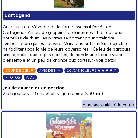
Cartagena
Qui réussira à s'évader de la forteresse mal famée de
Cartagena? Armés de grappins, de lanternes et de quelques
bouteilles de rhum, les pirates se battent pour atteindre
l'embarcation qui les sauvera. Mais tous ont le même objectif et
ne facilitent pas la vie de leurs adversaires... Ce jeu de parcours
simple, malin, aux règles courtes, demande une bonne vision
d'ensemble et un peu de chance aux cartes. >
voir détail
COUP DE CŒUR
AVIS DE NIM
10 AVIS JOUEURS
PHOTOS
AIDE
Jeu de course et de gestion
2 à 5 joueurs
-
8 ans et plus
-
jeu rapide (<30 min)
Plus disponible à la vente