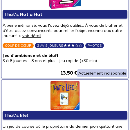
Mode & décoration
Puzzles & casse-têtes
That's Not a Hat
Pour offrir à
À peine mémorisé, vous l'avez déjà oublié... À vous de bluffer et
un bébé (0-3 ans)
d'être assez convaincants pour refiler l'objet inconnu aux autre
joueurs! >
voir détail
un p'tit bout (3-6 ans)
(5)
COUP DE CŒUR
2 AVIS JOUEURS
PHOTOS
un junior (6-8 ans)
(6)
Jeu d'ambiance et de bluff
un jeune ado (8-12 ans)
(14)
3 à 8 joueurs
-
8 ans et plus
-
jeu rapide (<30 min)
un ado (12-16 ans)
(19)
13.50 €
un adulte (16 ans et +)
Actuellement indisponible
(16)
Prix
autour de 5 €
(10)
autour de 10 €
(3)
autour de 15 €
(3)
That's life!
autour de 20 €
(4)
autour de 25 €
(4)
Un jeu de course où le propriétaire du dernier pion quittant une