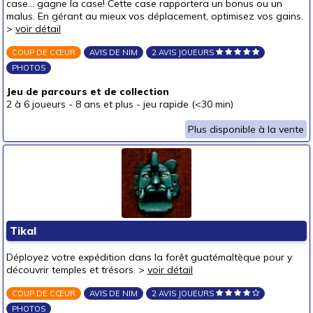
case… gagne la case! Cette case rapportera un bonus ou un
autour de 30 €
(9)
malus. En gérant au mieux vos déplacement, optimisez vos gains.
autour de 40 €
(6)
>
voir détail
autour de 50 €
(3)
COUP DE CŒUR
AVIS DE NIM
2 AVIS JOUEURS
PHOTOS
50 € et au-delà
(1)
Jeu de parcours et de collection
2 à 6 joueurs
-
8 ans et plus
-
jeu rapide (<30 min)
Plus disponible à la vente
Tikal
Déployez votre expédition dans la forêt guatémaltèque pour y
découvrir temples et trésors. >
voir détail
COUP DE CŒUR
AVIS DE NIM
2 AVIS JOUEURS
PHOTOS