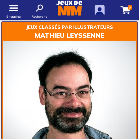
Jeux de
0
NIM
Shopping
Recherche
JEUX CLASSÉS PAR ILLUSTRATEURS
MATHIEU LEYSSENNE