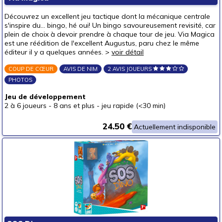
Pour offrir à
Découvrez un excellent jeu tactique dont la mécanique centrale
un bébé (0-3 ans)
s'inspire du... bingo, hé oui! Un bingo savoureusement revisité, car
plein de choix à devoir prendre à chaque tour de jeu. Via Magica
un p'tit bout (3-6 ans)
est une réédition de l'excellent Augustus, paru chez le même
éditeur il y a quelques années. >
voir détail
un junior (6-8 ans)
(4)
un jeune ado (8-12 ans)
(12)
COUP DE CŒUR
AVIS DE NIM
2 AVIS JOUEURS
PHOTOS
un ado (12-16 ans)
(12)
Jeu de développement
un adulte (16 ans et +)
(10)
2 à 6 joueurs
-
8 ans et plus
-
jeu rapide (<30 min)
Prix
24.50 €
autour de 5 €
(3)
Actuellement indisponible
autour de 10 €
(4)
autour de 15 €
(4)
autour de 20 €
(8)
autour de 25 €
(6)
autour de 30 €
(6)
autour de 40 €
(2)