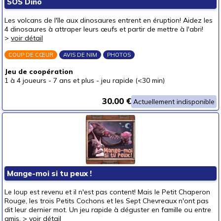
SOS Dino
autour de 50 €
(1)
Les volcans de l'île aux dinosaures entrent en éruption! Aidez les
50 € et au-delà
4 dinosaures à attraper leurs œufs et partir de mettre à l'abri!
>
voir détail
COUP DE CŒUR
AVIS DE NIM
PHOTOS
Jeu de coopération
1 à 4 joueurs
-
7 ans et plus
-
jeu rapide (<30 min)
30.00 €
Actuellement indisponible
Mange-moi si tu peux !
Le loup est revenu et il n'est pas content! Mais le Petit Chaperon
Rouge, les trois Petits Cochons et les Sept Chevreaux n'ont pas
dit leur dernier mot. Un jeu rapide à déguster en famille ou entre
amis. >
voir détail