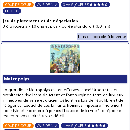
COUP DE CŒUR
AVIS DE NIM
3 AVIS JOUEURS
PHOTOS
Jeu de placement et de négociation
3 à 5 joueurs
-
10 ans et plus
-
durée standard (<60 min)
Plus disponible à la vente
Metropolys
La grandiose Metropolys est en effervescence! Urbanistes et
architectes rivalisent de talent et font surgir de terre de luxueux
immeubles de verre et d'acier, défiant les lois de l'équilibre et de
l'élégance. Lequel de ces brillants hommes imposera finalement
son style et marquera à jamais l'histoire de la ville? La réponse
est entre vos mains! >
voir détail
COUP DE CŒUR
AVIS DE NIM
1 AVIS JOUEUR