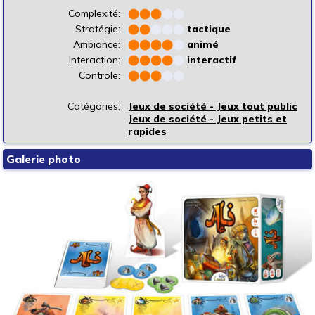
Complexité:
⬤
⬤
⬤
⬤
⬤
Stratégie:
⬤
⬤
⬤
⬤
⬤
tactique
Ambiance:
⬤
⬤
⬤
⬤
⬤
animé
Interaction:
⬤
⬤
⬤
⬤
⬤
interactif
Controle:
⬤
⬤
⬤
⬤
⬤
Catégories:
Jeux de société - Jeux tout public
Jeux de société - Jeux petits et
rapides
Galerie photo