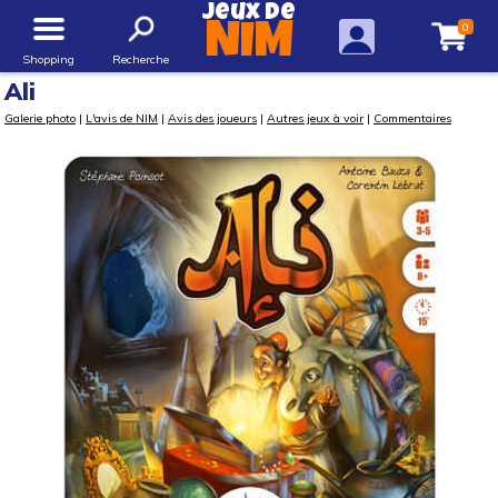
Jeux de
0
NIM
Shopping
Recherche
Ali
Galerie photo
|
L'avis de NIM
|
Avis des joueurs
|
Autres jeux à voir
|
Commentaires