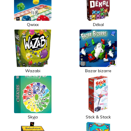
Qwixx
Dékal
Wazabi
Bazar bizarre
Skyjo
Stick & Stack