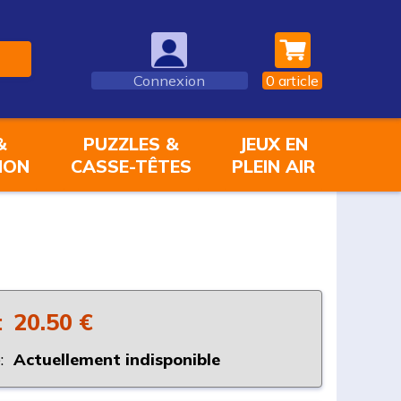
Connexion
0
article
&
PUZZLES &
JEUX EN
ION
CASSE-TÊTES
PLEIN AIR
:
20.50 €
:
Actuellement indisponible