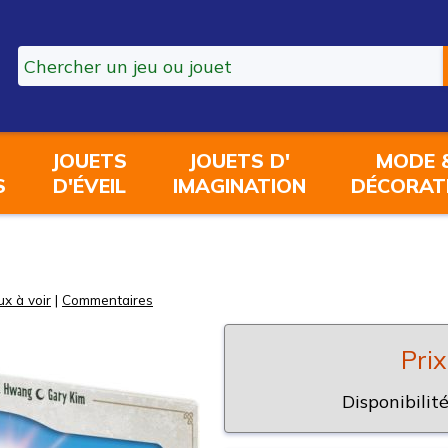
JOUETS
JOUETS D'
MODE 
S
D'ÉVEIL
IMAGINATION
DÉCORAT
ux à voir
|
Commentaires
Prix
Disponibilité