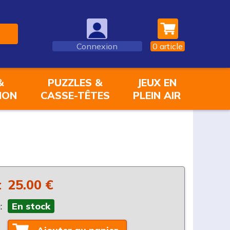
Connexion
0
article
&
PUZZLES &
JEUX EN
ION
CASSE-TÊTES
PLEIN AIR
:
25.00 €
:
En stock