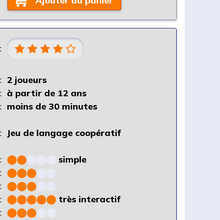
Ajouter au panier
:
:
2 joueurs
:
à partir de 12 ans
:
moins de 30 minutes
:
Jeu de langage coopératif
:
⬤
⬤
⬤
⬤
⬤
simple
:
⬤
⬤
⬤
⬤
⬤
:
⬤
⬤
⬤
⬤
⬤
:
⬤
⬤
⬤
⬤
⬤
très interactif
:
⬤
⬤
⬤
⬤
⬤