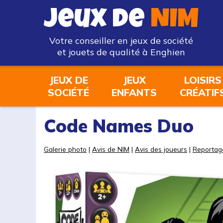
Jeux de
NIM
Votre conseiller en jeux de société
et jouets de qualité à Enghien
JEUX DE
JEUX
LOISIRS
SOCIÉTÉ
ENFANTS
CRÉATIF
Code Names Duo
Galerie photo
|
Avis de NIM
|
Avis des joueurs
|
Reportag