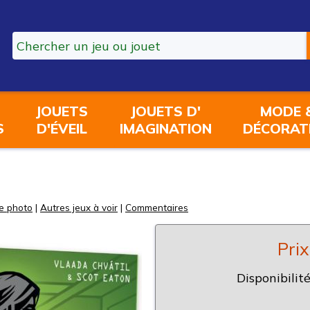
JOUETS
JOUETS D'
MODE 
S
D'ÉVEIL
IMAGINATION
DÉCORAT
e photo
|
Autres jeux à voir
|
Commentaires
Prix
Disponibilité