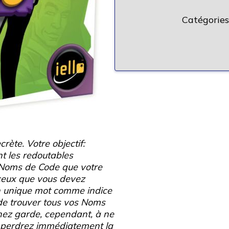
Catégories
rète. Votre objectif:
t les redoutables
 Noms de Code que votre
t ceux que vous devez
n unique mot comme indice
z de trouver tous vos Noms
enez garde, cependant, à ne
s perdrez immédiatement la