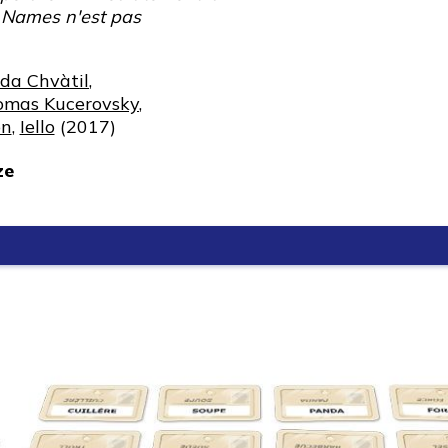
e Names n'est pas
da Chvàtil
,
omas Kucerovsky
,
on
,
Iello
(2017)
ze