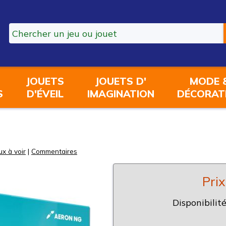
JOUETS
JOUETS D'
MODE 
S
D'ÉVEIL
IMAGINATION
DÉCORAT
ux à voir
|
Commentaires
Prix
Disponibilité