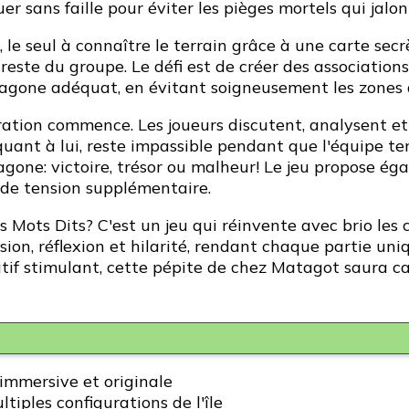
er sans faille pour éviter les pièges mortels qui jalo
le seul à connaître le terrain grâce à une carte secrèt
 reste du groupe. Le défi est de créer des association
hexagone adéquat, en évitant soigneusement les zone
ération commence. Les joueurs discutent, analysent et 
quant à lui, reste impassible pendant que l'équipe ten
xagone: victoire, trésor ou malheur! Le jeu propose 
 de tension supplémentaire.
Mots Dits? C'est un jeu qui réinvente avec brio les co
sion, réflexion et hilarité, rendant chaque partie uni
tif stimulant, cette pépite de chez Matagot saura cap
immersive et originale
iples configurations de l'île