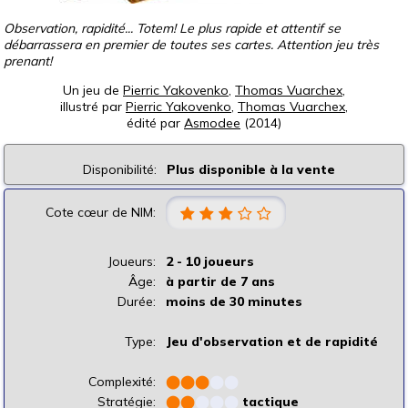
Observation, rapidité... Totem! Le plus rapide et attentif se
débarrassera en premier de toutes ses cartes. Attention jeu très
prenant!
Un jeu de
Pierric Yakovenko
,
Thomas Vuarchex
,
illustré par
Pierric Yakovenko
,
Thomas Vuarchex
,
édité par
Asmodee
(2014)
Disponibilité:
Plus disponible à la vente
Cote cœur de NIM:
Joueurs:
2 - 10 joueurs
Âge:
à partir de 7 ans
Durée:
moins de 30 minutes
Type:
Jeu d'observation et de rapidité
Complexité:
⬤
⬤
⬤
⬤
⬤
Stratégie:
⬤
⬤
⬤
⬤
⬤
tactique