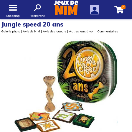
Jeux de
0
NIM
Shopping
Recherche
Jungle speed 20 ans
Galerie photo
|
Avis de NIM
|
Avis des joueurs
|
Autres jeux à voir
|
Commentaires