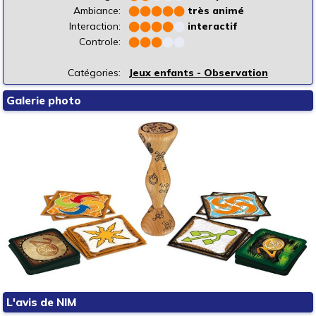
Ambiance:
⬤
⬤
⬤
⬤
⬤
très animé
Interaction:
⬤
⬤
⬤
⬤
⬤
interactif
Controle:
⬤
⬤
⬤
⬤
⬤
Catégories:
Jeux enfants - Observation
Galerie photo
L'avis de NIM