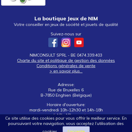
La boutique Jeux de NIM
Votre conseiller en jeux de société et jouets de qualité
Suivez-nous sur
NIMCONSULT SPRL - BE 0474.339.403
Charte du site et politique de gestion des données
Conditions générales de vente
> en savoir plus...
Adresse:
Rue de Bruxelles 6
B-7850 Enghien (Belgique)
Horaire d'ouverture:
mardi-vendredi 10h-12h30 et 14h-18h
samedi 10h-18h non stop
Ce site utilise des cookies pour vous offrir le meilleur service. En
poursuivant votre navigation, vous acceptez l’utilisation des
Tél: +32 (0)2 395 92 88
E-mail:
nim@jeuxdenim.be
cookies.
J’accepte