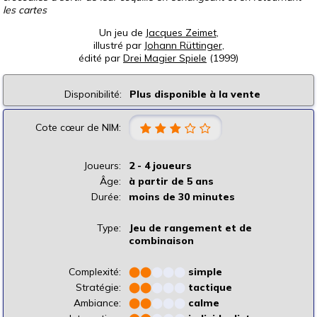
les cartes
Un jeu de
Jacques Zeimet
,
illustré par
Johann Rüttinger
,
édité par
Drei Magier Spiele
(1999)
Disponibilité:
Plus disponible à la vente
Cote cœur de NIM:
Joueurs:
2 - 4 joueurs
Âge:
à partir de 5 ans
Durée:
moins de 30 minutes
Type:
Jeu de rangement et de
combinaison
Complexité:
⬤
⬤
⬤
⬤
⬤
simple
Stratégie:
⬤
⬤
⬤
⬤
⬤
tactique
Ambiance:
⬤
⬤
⬤
⬤
⬤
calme