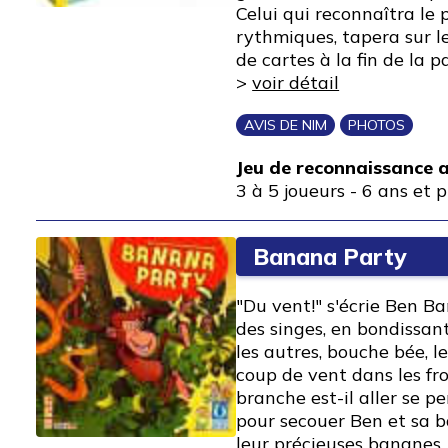
Celui qui reconnaîtra le p
rythmiques, tapera sur le
de cartes à la fin de la p
>
voir détail
AVIS DE NIM
PHOTOS
Jeu de reconnaissance a
3 à 5 joueurs
-
6 ans et p
Banana Party
"Du vent!" s'écrie Ben B
des singes, en bondissant
les autres, bouche bée, l
coup de vent dans les fr
branche est-il aller se p
pour secouer Ben et sa b
leur précieuses bananes. 