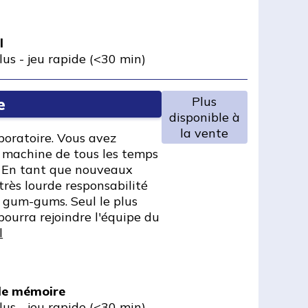
l
lus
-
jeu rapide (<30 min)
Plus
e
disponible à
la vente
boratoire. Vous avez
e machine de tous les temps
 En tant que nouveaux
 très lourde responsabilité
 gum-gums. Seul le plus
ourra rejoindre l'équipe du
l
 de mémoire
lus
-
jeu rapide (<30 min)