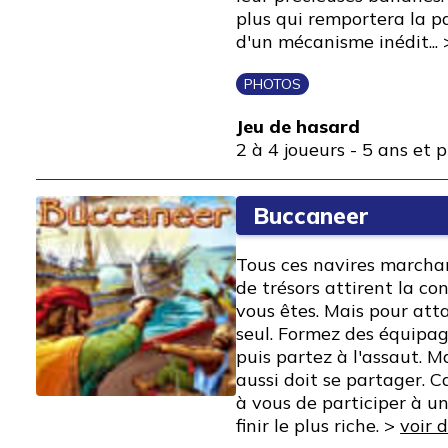
plus qui remportera la pa
d'un mécanisme inédit...
PHOTOS
Jeu de hasard
2 à 4 joueurs
-
5 ans et p
Buccaneer
Tous ces navires marcha
de trésors attirent la co
vous êtes. Mais pour atta
seul. Formez des équipag
puis partez à l'assaut. Ma
aussi doit se partager. C
à vous de participer à 
finir le plus riche. >
voir d