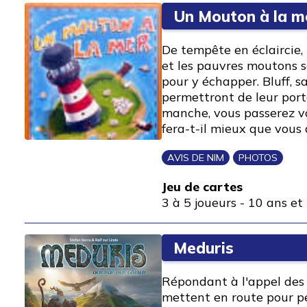
Un Mouton à la m
De tempête en éclaircie, 
et les pauvres moutons 
pour y échapper. Bluff, s
permettront de leur port
manche, vous passerez vo
fera-t-il mieux que vous
AVIS DE NIM
PHOTOS
Jeu de cartes
3 à 5 joueurs
-
10 ans et 
Meduris
Répondant à l'appel des d
mettent en route pour p