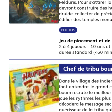
Méduris. Pour s'attirer la
devront construire des hu
druide, collecter de préc
édifier des temples mo
PHOTOS
Jeu de placement et de
2 à 4 joueurs
-
10 ans et 
durée standard (<60 min
Chef de tribu b
Dans le village des Indie
font entendre: le grand 
boum recrute le meilleur 
joue les rythmes les plus 
décodera le message secr
guérisseur de la tribu qui