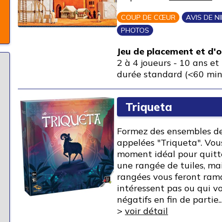
COUP DE CŒUR
AVIS DE N
PHOTOS
Jeu de placement et d'
2 à 4 joueurs
-
10 ans et 
durée standard (<60 min
Triqueta
Formez des ensembles de 
appelées "Triqueta". Vou
moment idéal pour quit
une rangée de tuiles, mai
rangées vous feront rama
intéressent pas ou qui v
négatifs en fin de partie.
>
voir détail