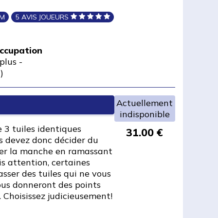
IM
5 AVIS JOUEURS
occupation
plus
-
)
Actuellement
indisponible
3 tuiles identiques
31.00 €
s devez donc décider du
ter la manche en ramassant
s attention, certaines
sser des tuiles qui ne vous
ous donneront des points
.. Choisissez judicieusement!