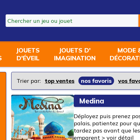
JOUETS
JOUETS D'
MODE 
S
D'ÉVEIL
IMAGINATION
DÉCORAT
Trier par:
top ventes
nos favoris
vos fav
Medina
Déployez puis prenez po
palais, patientez pour qu
tardez pas avant que les
emparent >
voir détail