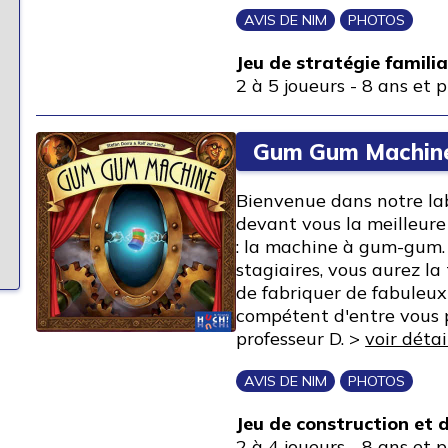
AVIS DE NIM
PHOTOS
Jeu de stratégie familia
2 à 5 joueurs
-
8 ans et p
Gum Gum Machin
Bienvenue dans notre la
devant vous la meilleur
: la machine à gum-gum.
stagiaires, vous aurez la
de fabriquer de fabuleux
compétent d'entre vous p
professeur D. >
voir détai
AVIS DE NIM
PHOTOS
Jeu de construction et
2 à 4 joueurs
-
8 ans et p