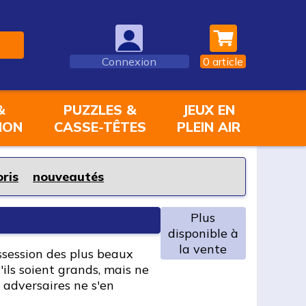
Connexion
0
article
&
PUZZLES &
JEUX EN
ION
CASSE-TÊTES
PLEIN AIR
oris
nouveautés
Plus
disponible à
la vente
ssession des plus beaux
'ils soient grands, mais ne
 adversaires ne s'en