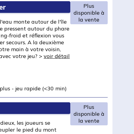
Plus
er
disponible à
la vente
l'eau monte autour de l'île
se pressent autour du phare
ang-froid et réflexion vous
er secours. A la deuxième
tre main à votre voisin,
 avec votre jeu? >
voir détail
plus
-
jeu rapide (<30 min)
Plus
disponible à
la vente
ieux, les joueurs se
eupler le pied du mont