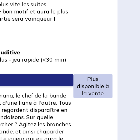
lus vite les suites
 bon motif et aura le plus
artie sera vainqueur !
uditive
lus
-
jeu rapide (<30 min)
Plus
disponible à
la vente
anana, le chef de la bande
 d'une liane à l'autre. Tous
e regardent disparaître en
ondaisons. Sur quelle
ercher ? Agitez les branches
ande, et ainsi chaparder
Le joueur qui eu aura le