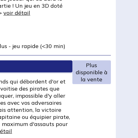
rtie ! Un jeu en 3D doté
 >
voir détail
lus
-
jeu rapide (<30 min)
Plus
disponible à
la vente
nds qui débordent d'or et
nvoitise des pirates que
quer, impossible d'y aller
es avec vos adversaires
is attention, la victoire
apitaine ou équipier pirate,
un maximum d'assauts pour
étail