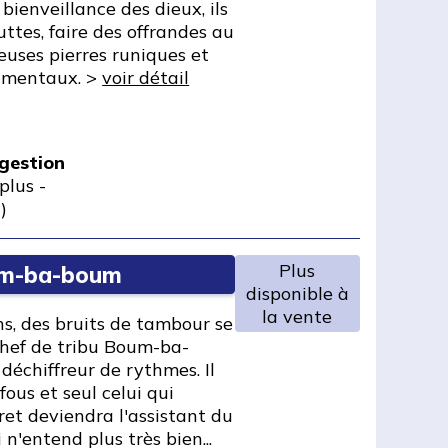
 bienveillance des dieux, ils
ttes, faire des offrandes au
ieuses pierres runiques et
numentaux. >
voir détail
 gestion
plus
-
)
Plus
oum-ba-boum
disponible à
la vente
ns, des bruits de tambour se
chef de tribu Boum-ba-
déchiffreur de rythmes. Il
fous et seul celui qui
et deviendra l'assistant du
 n'entend plus très bien...