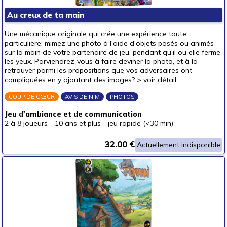
Puzzles & casse-têtes
Au creux de ta main
Pour offrir à
Une mécanique originale qui crée une expérience toute
un bébé (0-3 ans)
particulière: mimez une photo à l'aide d'objets posés ou animés
sur la main de votre partenaire de jeu, pendant qu'il ou elle ferme
un p'tit bout (3-6 ans)
les yeux. Parviendrez-vous à faire deviner la photo, et à la
retrouver parmi les propositions que vos adversaires ont
un junior (6-8 ans)
compliquées en y ajoutant des images? >
voir détail
un jeune ado (8-12 ans)
(8)
COUP DE CŒUR
AVIS DE NIM
PHOTOS
un ado (12-16 ans)
(11)
Jeu d'ambiance et de communication
un adulte (16 ans et +)
(11)
2 à 8 joueurs
-
10 ans et plus
-
jeu rapide (<30 min)
Prix
32.00 €
Actuellement indisponible
autour de 5 €
autour de 10 €
(2)
autour de 15 €
(2)
autour de 20 €
(3)
autour de 25 €
(3)
autour de 30 €
(5)