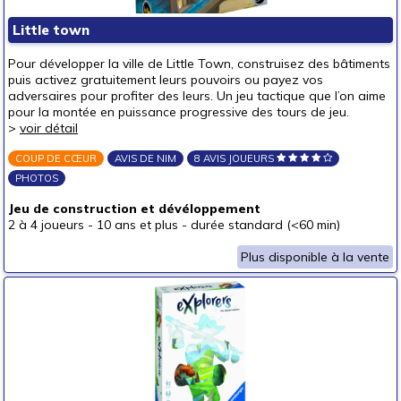
autour de 40 €
(6)
Little town
autour de 50 €
(3)
Pour développer la ville de Little Town, construisez des bâtiments
50 € et au-delà
puis activez gratuitement leurs pouvoirs ou payez vos
adversaires pour profiter des leurs. Un jeu tactique que l’on aime
pour la montée en puissance progressive des tours de jeu.
>
voir détail
COUP DE CŒUR
AVIS DE NIM
8 AVIS JOUEURS
PHOTOS
Jeu de construction et dévéloppement
2 à 4 joueurs
-
10 ans et plus
-
durée standard (<60 min)
Plus disponible à la vente