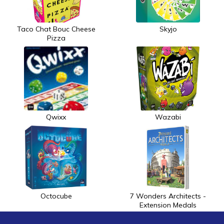
Taco Chat Bouc Cheese
Skyjo
Pizza
Qwixx
Wazabi
Octocube
7 Wonders Architects -
Extension Medals