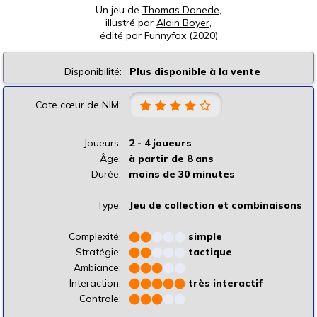
Un jeu de
Thomas Danede
,
illustré par
Alain Boyer
,
édité par
Funnyfox
(2020)
Disponibilité:
Plus disponible à la vente
Cote cœur de NIM:
Joueurs:
2 - 4 joueurs
Âge:
à partir de 8 ans
Durée:
moins de 30 minutes
Type:
Jeu de collection et combinaisons
Complexité:
⬤
⬤
⬤
⬤
⬤
simple
Stratégie:
⬤
⬤
⬤
⬤
⬤
tactique
Ambiance:
⬤
⬤
⬤
⬤
⬤
Interaction:
⬤
⬤
⬤
⬤
⬤
très interactif
Controle:
⬤
⬤
⬤
⬤
⬤