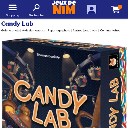
Jeux de
0
NIM
Shopping
Recherche
Candy Lab
Galerie photo
|
Avis des joueurs
|
Reportage photo
|
Autres jeux à voir
|
Commentaires