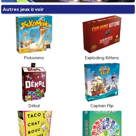
Autres jeux à voir
Pickomino
Exploding Kittens
Dékal
Captain Flip