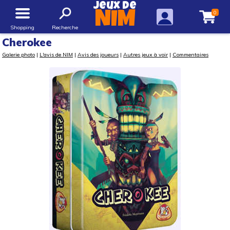
Jeux de
0
NIM
Shopping
Recherche
Cherokee
Galerie photo
|
L'avis de NIM
|
Avis des joueurs
|
Autres jeux à voir
|
Commentaires