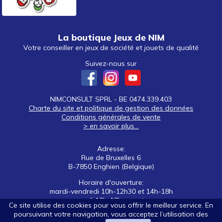
La boutique Jeux de NIM
Votre conseiller en jeux de société et jouets de qualité
Suivez-nous sur
NIMCONSULT SPRL - BE 0474.339.403
Charte du site et politique de gestion des données
Conditions générales de vente
> en savoir plus...
Adresse:
Rue de Bruxelles 6
B-7850 Enghien (Belgique)
Horaire d'ouverture:
mardi-vendredi 10h-12h30 et 14h-18h
samedi 10h-18h non stop
Ce site utilise des cookies pour vous offrir le meilleur service. En
poursuivant votre navigation, vous acceptez l’utilisation des
Tél: +32 (0)2 395 92 88