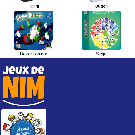
Pili Pili
Quadri
Bazar bizarre
Skyjo