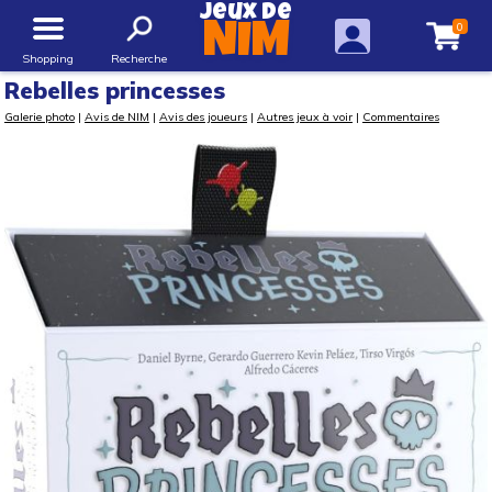
Jeux de
0
NIM
Shopping
Recherche
Rebelles princesses
Galerie photo
|
Avis de NIM
|
Avis des joueurs
|
Autres jeux à voir
|
Commentaires