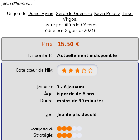
plein d'humour.
Un jeu de
Daniel Byrne
,
Gerardo Guerrero
,
Kevin Peláez
,
Tirso
Virgós
,
illustré par
Alfredo Cáceres
,
édité par
Gigamic
(2024)
Prix:
15.50 €
Disponibilité:
Actuellement indisponible
Cote cœur de NIM:
Joueurs:
3 - 6 joueurs
Âge:
à partir de 8 ans
Durée:
moins de 30 minutes
Type:
Jeu de plis décalé
Complexité:
⬤
⬤
⬤
⬤
⬤
Stratégie:
⬤
⬤
⬤
⬤
⬤