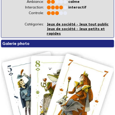
Ambiance:
⬤
⬤
⬤
⬤
⬤
calme
Interaction:
⬤
⬤
⬤
⬤
⬤
interactif
Controle:
⬤
⬤
⬤
⬤
⬤
Catégories:
Jeux de société - Jeux tout public
Jeux de société - Jeux petits et
rapides
Galerie photo