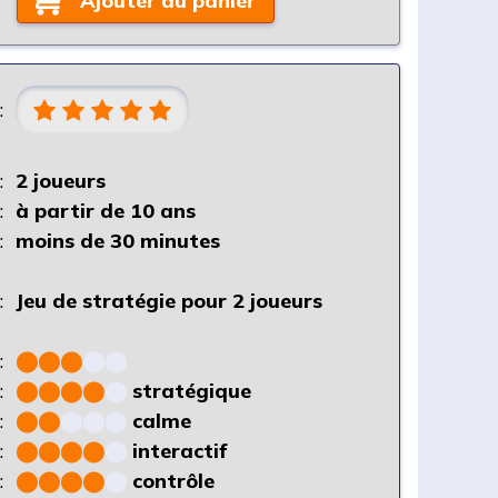
Ajouter au panier
:
:
2 joueurs
:
à partir de 10 ans
:
moins de 30 minutes
:
Jeu de stratégie pour 2 joueurs
:
⬤
⬤
⬤
⬤
⬤
:
⬤
⬤
⬤
⬤
⬤
stratégique
:
⬤
⬤
⬤
⬤
⬤
calme
:
⬤
⬤
⬤
⬤
⬤
interactif
:
⬤
⬤
⬤
⬤
⬤
contrôle