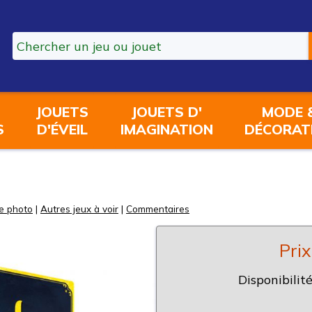
JOUETS
JOUETS D'
MODE 
S
D'ÉVEIL
IMAGINATION
DÉCORAT
e photo
|
Autres jeux à voir
|
Commentaires
Prix
Disponibilité