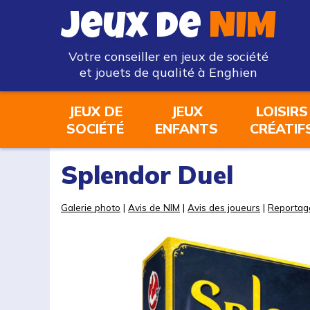
Jeux de
NIM
Votre conseiller en jeux de société
et jouets de qualité à Enghien
JEUX DE
JEUX
LOISIRS
SOCIÉTÉ
ENFANTS
CRÉATIF
Splendor Duel
Galerie photo
|
Avis de NIM
|
Avis des joueurs
|
Reportag