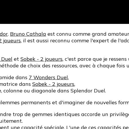
dor
.
Bruno Cathala
est connu comme grand amateur d
2 joueurs
, il est aussi reconnu comme l'expert de l'a
 Duel
et
Sobek - 2 joueurs
, c'est parce que je ressen
éthode de choix des ressources, avec à chaque fois u
ramide dans
7 Wonders Duel
,
matrice dans
Sobek - 2 joueurs
,
e, colonne ou diagonale dans Splendor Duel.
dilemmes permanents et d'imaginer de nouvelles formes
dre trop de gemmes identiques accorde un privilège
uitement.
èrement une capacité spéciale. L'une de ces capacité