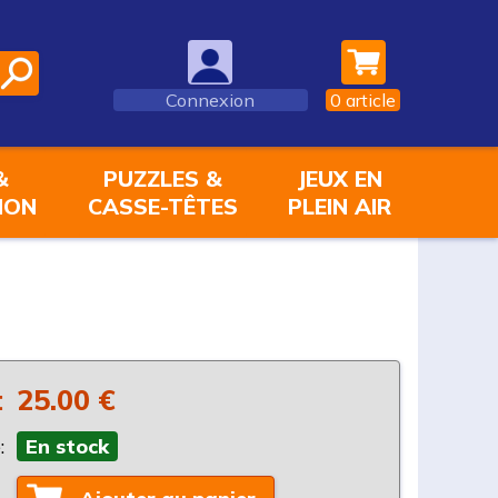
Connexion
0
article
&
PUZZLES &
JEUX EN
ION
CASSE-TÊTES
PLEIN AIR
:
25.00 €
:
En stock