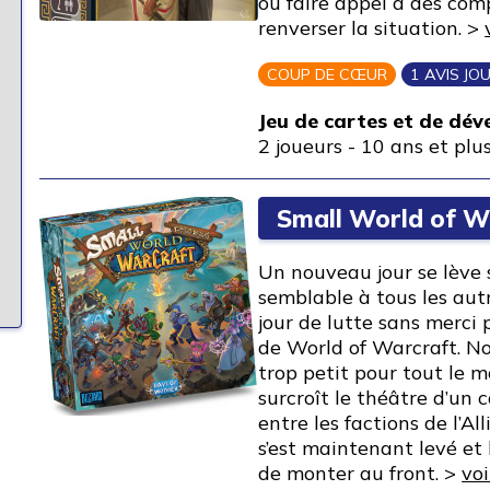
ou faire appel à des com
renverser la situation. >
COUP DE CŒUR
1 AVIS JO
Jeu de cartes et de dé
2 joueurs
-
10 ans et plu
Small World of W
Un nouveau jour se lève 
semblable à tous les autr
jour de lutte sans merci 
de World of Warcraft. N
trop petit pour tout le m
surcroît le théâtre d’un co
entre les factions de l’Al
s’est maintenant levé et
de monter au front. >
voi