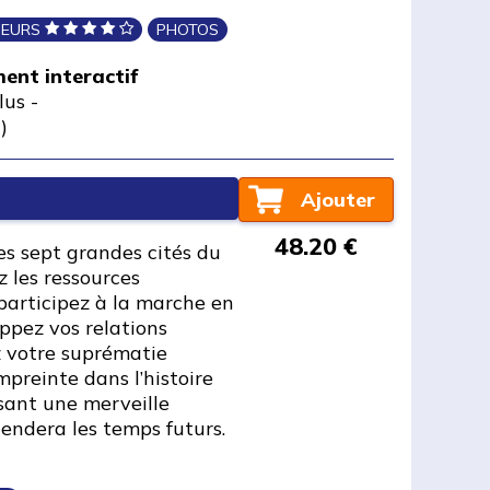
OUEURS
PHOTOS
ment interactif
lus
-
)
Ajouter
48.20 €
es sept grandes cités du
 les ressources
 participez à la marche en
ppez vos relations
z votre suprématie
mpreinte dans l’histoire
ssant une merveille
cendera les temps futurs.