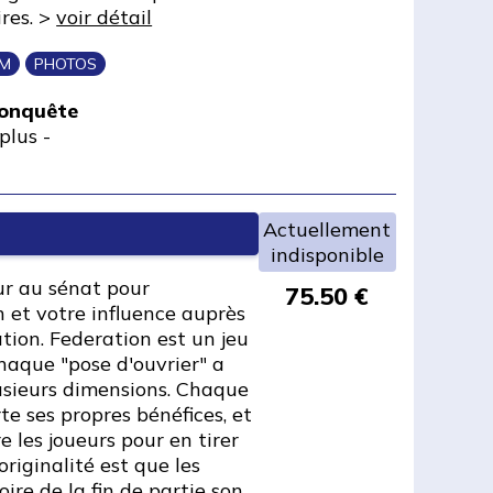
ires. >
voir détail
IM
PHOTOS
conquête
plus
-
Actuellement
indisponible
r au sénat pour
75.50 €
n et votre influence auprès
tion. Federation est un jeu
chaque "pose d'ouvrier" a
usieurs dimensions. Chaque
te ses propres bénéfices, et
e les joueurs pour en tirer
 originalité est que les
oire de la fin de partie son