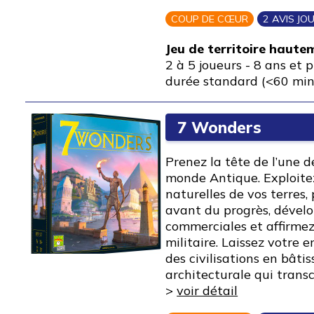
COUP DE CŒUR
2 AVIS J
Jeu de territoire haute
2 à 5 joueurs
-
8 ans et p
durée standard (<60 min
7 Wonders
Prenez la tête de l’une d
monde Antique. Exploitez
naturelles de vos terres,
avant du progrès, dévelo
commerciales et affirme
militaire. Laissez votre e
des civilisations en bâti
architecturale qui trans
>
voir détail