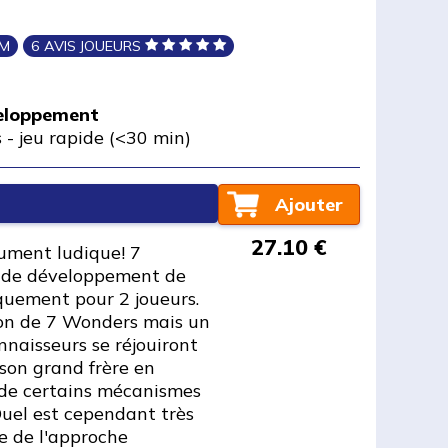
IM
6 AVIS JOUEURS
veloppement
s
-
jeu rapide (<30 min)
Ajouter
27.10 €
ument ludique! 7
u de développement de
iquement pour 2 joueurs.
ion de 7 Wonders mais un
onnaisseurs se réjouiront
 son grand frère en
t de certains mécanismes
uel est cependant très
ue de l'approche