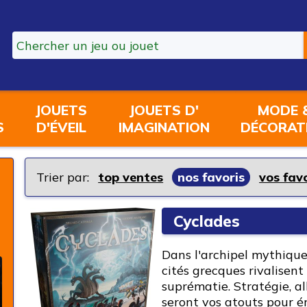
JOUETS
JOUETS D'
MODE 
S
D'ÉVEIL
IMAGINATION
DÉCORAT
Trier par:
top ventes
nos favoris
vos fav
Cyclades
Dans l'archipel mythique
cités grecques rivalisent
suprématie. Stratégie, al
seront vos atouts pour é