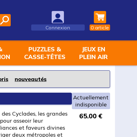
Connexion
0
article
&
PUZZLES &
JEUX EN
ION
CASSE-TÊTES
PLEIN AIR
oris
nouveautés
Actuellement
indisponible
 des Cyclades, les grandes
65.00 €
 pour asseoir leur
liances et faveurs divines
riger deux métropoles et