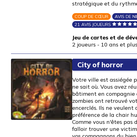
stratégique et du rythme
COUP DE CŒUR
AVIS DE N
21 AVIS JOUEURS
Jeu de cartes et de dé
2 joueurs
-
10 ans et plu
City of horror
Votre ville est assiégée 
ne sait où. Vous avez réu
bâtiment en compagnie d
zombies ont retrouvé vot
encerclés. Ils ne veulent
préférence de la chair hu
Comme vous n'êtes pas dis
falloir trouver une victi
vos compagnons du bien f