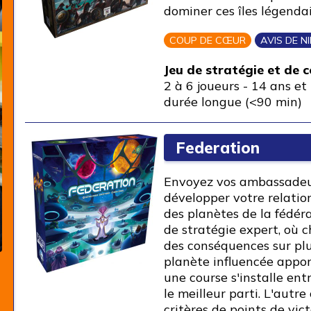
dominer ces îles légenda
COUP DE CŒUR
AVIS DE N
Jeu de stratégie et de 
2 à 6 joueurs
-
14 ans et 
durée longue (<90 min)
Federation
Envoyez vos ambassadeu
développer votre relatio
des planètes de la fédéra
de stratégie expert, où 
des conséquences sur pl
planète influencée appor
une course s'installe entr
le meilleur parti. L'autre
critères de points de vict