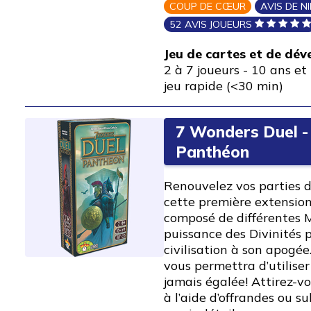
COUP DE CŒUR
AVIS DE N
52 AVIS JOUEURS
Jeu de cartes et de dé
2 à 7 joueurs
-
10 ans et 
jeu rapide (<30 min)
7 Wonders Duel -
Panthéon
Renouvelez vos parties 
cette première extensio
composé de différentes M
puissance des Divinités
civilisation à son apogé
vous permettra d’utiliser
jamais égalée! Attirez-vo
à l’aide d’offrandes ou su