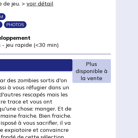
 de jeu. >
voir détail
IM
PHOTOS
veloppement
s
-
jeu rapide (<30 min)
Plus
disponible à
la vente
par des zombies sortis d'on
ssi à vous réfugier dans un
'autres rescapés mais les
re trace et vous ont
 qu'une chose: manger. Et de
maine fraiche. Bien fraiche.
posé à vous sacrifier, il va
me expiatoire et convaincre
ondé de cette sélection.