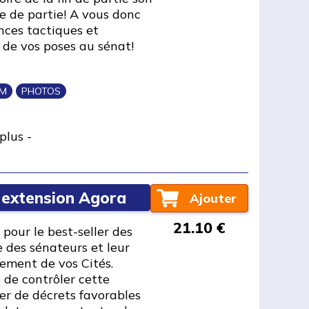
se de partie! A vous donc
nces tactiques et
de vos poses au sénat!
IM
PHOTOS
plus
-
 extension Agora
Ajouter
21.10 €
pour le best-seller des
 des sénateurs et leur
pement de vos Cités.
 de contrôler cette
ier de décrets favorables