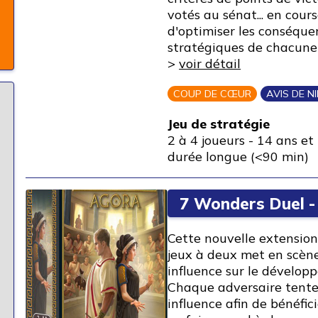
votés au sénat... en cour
d'optimiser les conséque
stratégiques de chacune 
>
voir détail
COUP DE CŒUR
AVIS DE N
Jeu de stratégie
2 à 4 joueurs
-
14 ans et 
durée longue (<90 min)
7 Wonders Duel -
Cette nouvelle extension 
jeux à deux met en scène
influence sur le dévelop
Chaque adversaire tente
influence afin de bénéfic