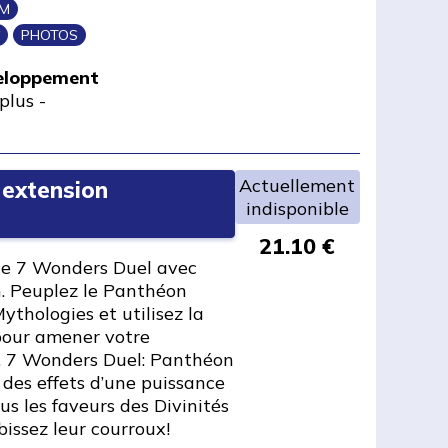
IM
PHOTOS
veloppement
plus
-
Actuellement
 extension
indisponible
21.10 €
de 7 Wonders Duel avec
n. Peuplez le Panthéon
ythologies et utilisez la
 pour amener votre
e. 7 Wonders Duel: Panthéon
 des effets d’une puissance
us les faveurs des Divinités
bissez leur courroux!