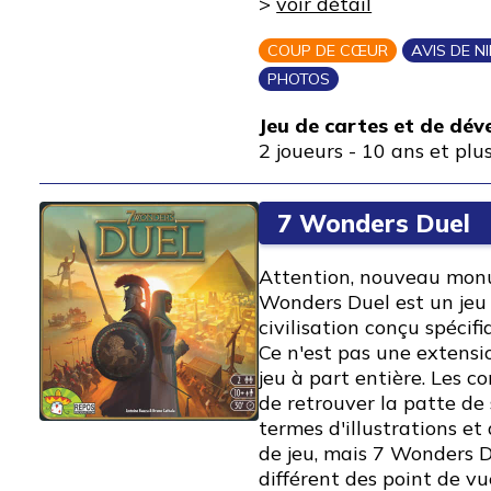
>
voir détail
COUP DE CŒUR
AVIS DE N
PHOTOS
Jeu de cartes et de dé
2 joueurs
-
10 ans et plu
7 Wonders Duel
Attention, nouveau mon
Wonders Duel est un je
civilisation conçu spécif
Ce n'est pas une extens
jeu à part entière. Les c
de retrouver la patte de
termes d'illustrations e
de jeu, mais 7 Wonders D
différent des point de v