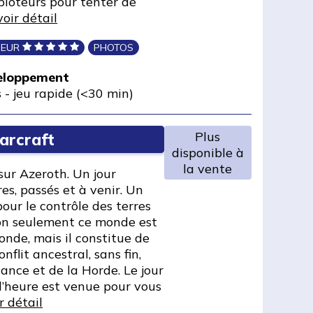
ploteurs pour tenter de
voir détail
UEUR
PHOTOS
veloppement
s
-
jeu rapide (<30 min)
Plus
arcraft
disponible à
la vente
sur Azeroth. Un jour
es, passés et à venir. Un
pour le contrôle des terres
on seulement ce monde est
onde, mais il constitue de
nflit ancestral, sans fin,
liance et de la Horde. Le jour
 l’heure est venue pour vous
r détail