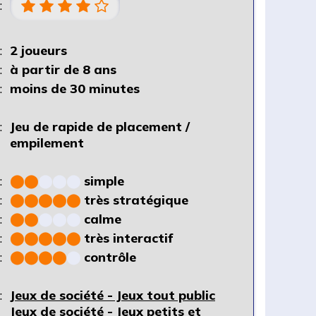
:
:
2 joueurs
:
à partir de 8 ans
:
moins de 30 minutes
:
Jeu de rapide de placement /
empilement
:
⬤
⬤
⬤
⬤
⬤
simple
:
⬤
⬤
⬤
⬤
⬤
très stratégique
:
⬤
⬤
⬤
⬤
⬤
calme
:
⬤
⬤
⬤
⬤
⬤
très interactif
:
⬤
⬤
⬤
⬤
⬤
contrôle
:
Jeux de société - Jeux tout public
Jeux de société - Jeux petits et