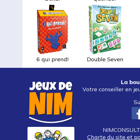
6 qui prend!
Double Seven
La bou
Votre conseiller en je
Su
NIMCONSULT 
Charte du site et p