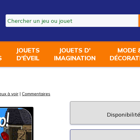
JOUETS
JOUETS D'
MODE 
S
D'ÉVEIL
IMAGINATION
DÉCORAT
eux à voir
|
Commentaires
Disponibilité