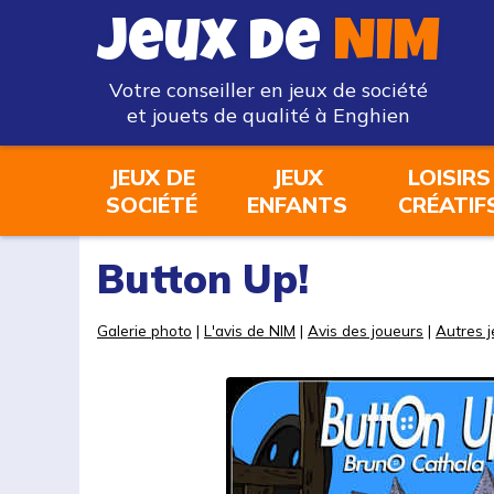
Jeux de
NIM
Votre conseiller en jeux de société
et jouets de qualité à Enghien
JEUX DE
JEUX
LOISIRS
SOCIÉTÉ
ENFANTS
CRÉATIF
Button Up!
Galerie photo
|
L'avis de NIM
|
Avis des joueurs
|
Autres j