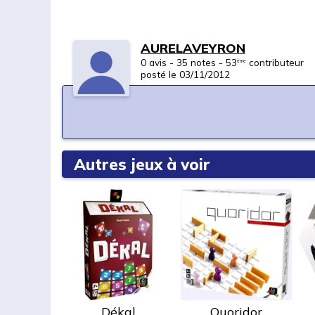
AURELAVEYRON
0 avis - 35 notes - 53
contributeur
ème
posté le 03/11/2012
Autres jeux à voir
Dékal
Quoridor