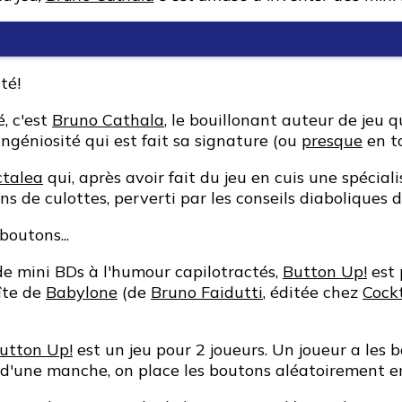
té!
, c'est
Bruno Cathala
, le bouillonant auteur de jeu qu
ingéniosité qui est fait sa signature (ou
presque
en to
ctalea
qui, après avoir fait du jeu en cuis une spéciali
s de culottes, perverti par les conseils diaboliques d
boutons...
de mini BDs à l'humour capilotractés,
Button Up!
est 
îte de
Babylone
(de
Bruno Faidutti
, éditée chez
Cock
utton Up!
est un jeu pour 2 joueurs. Un joueur a les bo
 d'une manche, on place les boutons aléatoirement en