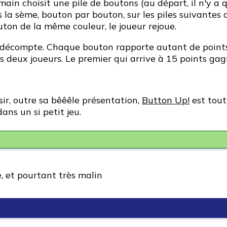
main choisit une pile de boutons (au départ, il n'y a 
 la sème, bouton par bouton, sur les piles suivantes d
ton de la même couleur, le joueur rejoue.
u décompte. Chaque bouton rapporte autant de points 
s deux joueurs. Le premier qui arrive à 15 points gagn
ir, outre sa bêêêle présentation,
Button Up!
est tout
dans un si petit jeu.
, et pourtant très malin