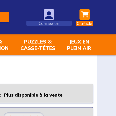
Connexion
0
article
&
PUZZLES &
JEUX EN
ION
CASSE-TÊTES
PLEIN AIR
:
Plus disponible à la vente