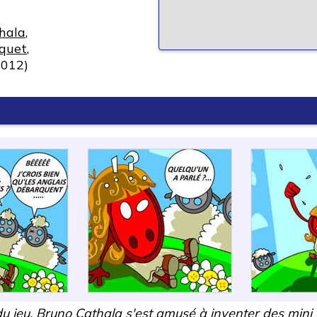
hala
,
uquet
,
012)
du jeu,
Bruno Cathala
s'est amusé à inventer des mini 