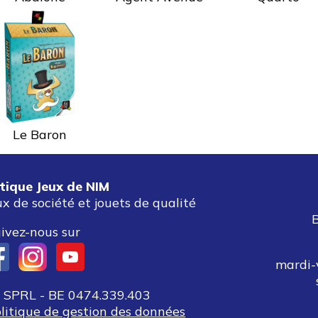
Le Baron
tique Jeux de NIM
ux de société et jouets de qualité
ivez-nous sur
mardi-
SPRL - BE 0474.339.403
olitique de gestion des données