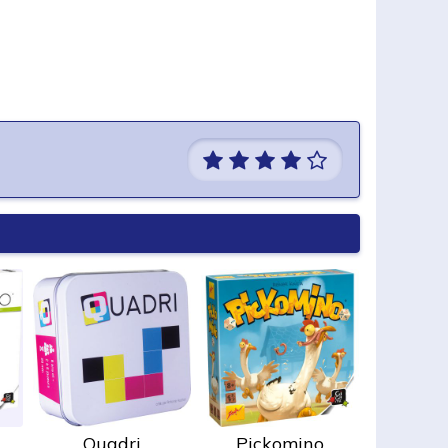
Quadri
Pickomino