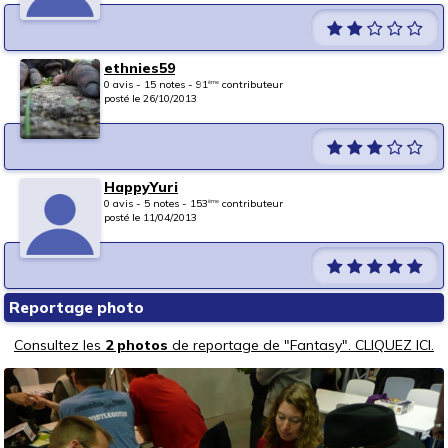
ethnies59
0 avis - 15 notes - 91
contributeur
ème
posté le 26/10/2013
HappyYuri
0 avis - 5 notes - 153
contributeur
ème
posté le 11/04/2013
Reportage photo
Consultez les
2 photos
de reportage de "Fantasy". CLIQUEZ ICI.