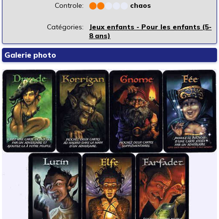
Controle:
⬤
⬤
⬤
⬤
⬤
chaos
Catégories:
Jeux enfants - Pour les enfants (5-
8 ans)
Galerie photo