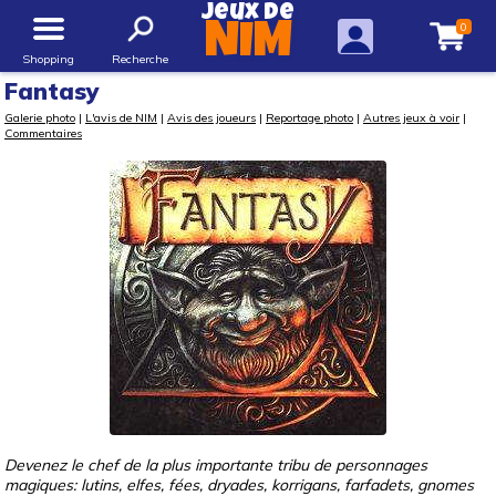
Jeux de
0
NIM
Shopping
Recherche
Fantasy
Galerie photo
|
L'avis de NIM
|
Avis des joueurs
|
Reportage photo
|
Autres jeux à voir
|
Commentaires
Devenez le chef de la plus importante tribu de personnages
magiques: lutins, elfes, fées, dryades, korrigans, farfadets, gnomes