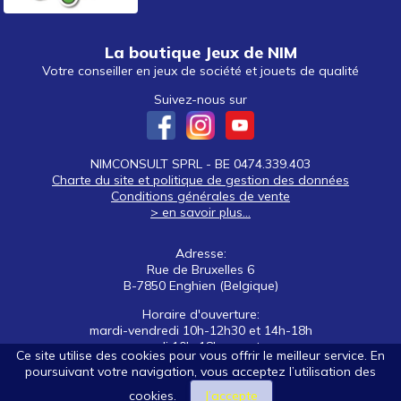
La boutique Jeux de NIM
Votre conseiller en jeux de société et jouets de qualité
Suivez-nous sur
NIMCONSULT SPRL - BE 0474.339.403
Charte du site et politique de gestion des données
Conditions générales de vente
> en savoir plus...
Adresse:
Rue de Bruxelles 6
B-7850 Enghien (Belgique)
Horaire d'ouverture:
mardi-vendredi 10h-12h30 et 14h-18h
samedi 10h-18h non stop
Ce site utilise des cookies pour vous offrir le meilleur service. En
poursuivant votre navigation, vous acceptez l’utilisation des
Tél: +32 (0)2 395 92 88
E-mail:
nim@jeuxdenim.be
cookies.
J’accepte