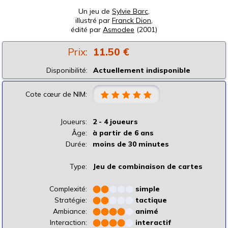
Un jeu de
Sylvie Barc
,
illustré par
Franck Dion
,
édité par
Asmodee
(2001)
Prix:
11.50 €
Disponibilité:
Actuellement indisponible
Cote cœur de NIM:
Joueurs:
2 - 4 joueurs
Âge:
à partir de 6 ans
Durée:
moins de 30 minutes
Type:
Jeu de combinaison de cartes
Complexité:
⬤
⬤
⬤
⬤
⬤
simple
Stratégie:
⬤
⬤
⬤
⬤
⬤
tactique
Ambiance:
⬤
⬤
⬤
⬤
⬤
animé
Interaction:
⬤
⬤
⬤
⬤
⬤
interactif