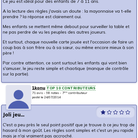
Ce jeu est idéal pour des enfants de 7 à 11 ans.
A la lecture des règles j'avais un doute : la mayonnaise va t-elle
prendre ? la réponse est clairement oui.
Mes enfants se mettent même debout pour surveiller la table et
ne pas perdre de vu les peuples des autres joueurs.
Et surtout, chaque nouvelle carte jouée est l'occasion de faire un
coup bas à son frère ou à sa sœur, ou même encore mieux à son
père !
Par contre attention, ce sont surtout les enfants qui vont bien
s'amuser, le jeu reste simple et chaotique (manque de contrôle
sur la partie).
1konu
TOP 10 CONTRIBUTEURS
71 avis - 98 notes - 7
contributeur
ème
posté le 24/07/2014
Joli jeu...
C'est a peu près le seul point positif que je trouve à ce jeu trop de
hasard à mon goût. Les règles sont simples et c'est un jeu rapide
mais je n'ai vraiment pas accroché.