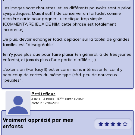
Les images sont chouettes, et les différents pouvoirs sont a priori
sympathiques. Mais il suffit de conserver un farfadet comme
dernière carte pour gagner -> tactique trop simple
[COMMENTAIRE JEUX DE NIM: cette phrase est totalement
incorrecte].
De plus, devoir échanger (càd. déplacer sur la table) de grandes
familles est "désagréable".
Je n'y joue plus que pour faire plaisir (en général, à de très jeunes
enfants), et jamais plus d'une partie d'affilée. ;-)
L'extension (Fantasy II) est encore moins intéressante, car il y
beaucoup de cartes du même type (càd. peu de nouveaux
"peuples").
Petitefleur
3 avis - 3 notes - 57
contributeur
ème
posté le 12/10/2013
Vraiment apprécié par mes
enfants