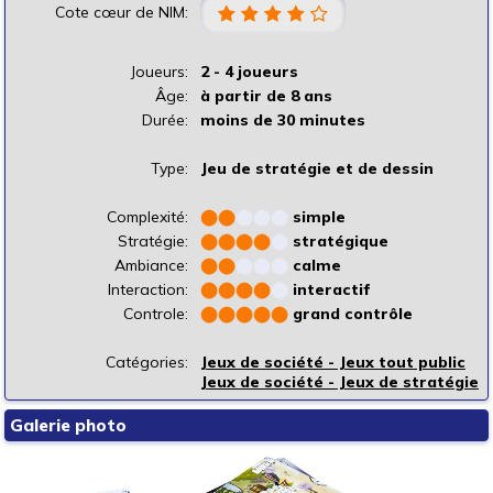
Cote cœur de NIM:
Joueurs:
2 - 4 joueurs
Âge:
à partir de 8 ans
Durée:
moins de 30 minutes
Type:
Jeu de stratégie et de dessin
Complexité:
⬤
⬤
⬤
⬤
⬤
simple
Stratégie:
⬤
⬤
⬤
⬤
⬤
stratégique
Ambiance:
⬤
⬤
⬤
⬤
⬤
calme
Interaction:
⬤
⬤
⬤
⬤
⬤
interactif
Controle:
⬤
⬤
⬤
⬤
⬤
grand contrôle
Catégories:
Jeux de société - Jeux tout public
Jeux de société - Jeux de stratégie
Galerie photo