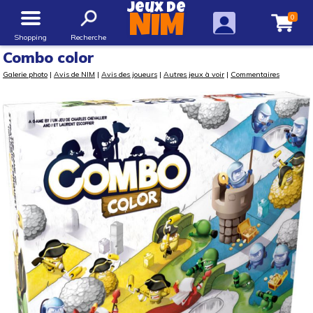
Jeux de
0
NIM
Shopping
Recherche
Combo color
Galerie photo
|
Avis de NIM
|
Avis des joueurs
|
Autres jeux à voir
|
Commentaires