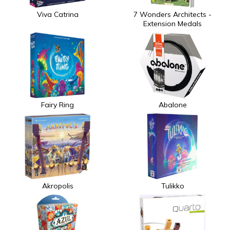
Viva Catrina
7 Wonders Architects -
Extension Medals
Fairy Ring
Abalone
Akropolis
Tulikko