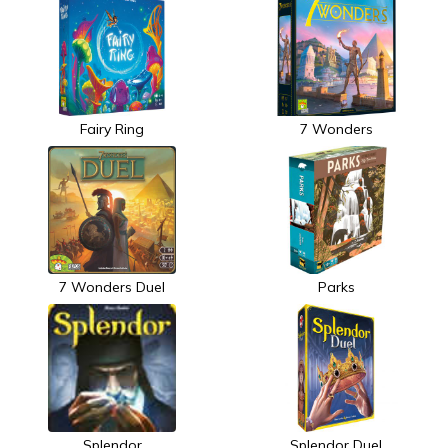
Fairy Ring
7 Wonders
7 Wonders Duel
Parks
Splendor
Splendor Duel