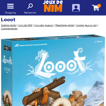
Jeux de
0
NIM
Shopping
Recherche
Looot
Galerie photo
|
Avis de NIM
|
Avis des joueurs
|
Reportage photo
|
Autres jeux à voir
|
Commentaires