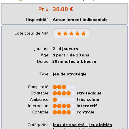
Prix:
30.00 €
Disponibilité:
Actuellement indisponible
Cote cœur de NIM:
Joueurs:
2 - 4 joueurs
Âge:
à partir de 10 ans
Durée:
30 minutes à 1 heure
Type:
Jeu de stratégie
Complexité:
⬤
⬤
⬤
⬤
⬤
Stratégie:
⬤
⬤
⬤
⬤
⬤
stratégique
Ambiance:
⬤
⬤
⬤
⬤
⬤
très calme
Interaction:
⬤
⬤
⬤
⬤
⬤
interactif
Controle:
⬤
⬤
⬤
⬤
⬤
contrôle
Catégories:
Jeux de société - Jeux initiés