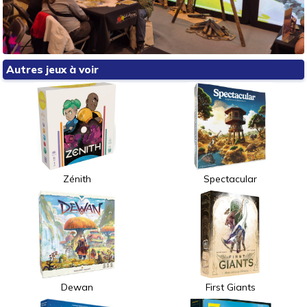
Autres jeux à voir
Zénith
Spectacular
Dewan
First Giants