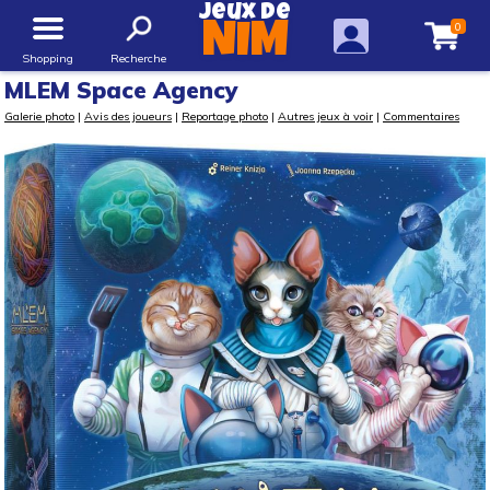
Jeux de
0
NIM
Shopping
Recherche
MLEM Space Agency
Galerie photo
|
Avis des joueurs
|
Reportage photo
|
Autres jeux à voir
|
Commentaires