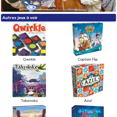
Autres jeux à voir
Qwirkle
Captain Flip
Takenoko
Azul