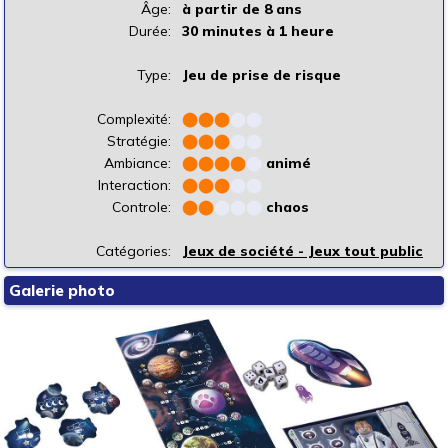
Âge:
à partir de 8 ans
Durée:
30 minutes à 1 heure
Type:
Jeu de prise de risque
Complexité:
⬤
⬤
⬤
⬤
⬤
Stratégie:
⬤
⬤
⬤
⬤
⬤
Ambiance:
⬤
⬤
⬤
⬤
⬤
animé
Interaction:
⬤
⬤
⬤
⬤
⬤
Controle:
⬤
⬤
⬤
⬤
⬤
chaos
Catégories:
Jeux de société - Jeux tout public
Galerie photo