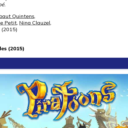
pé.
baut Quintens
,
e Petit
,
Nina Clauzel
,
(2015)
les (2015)