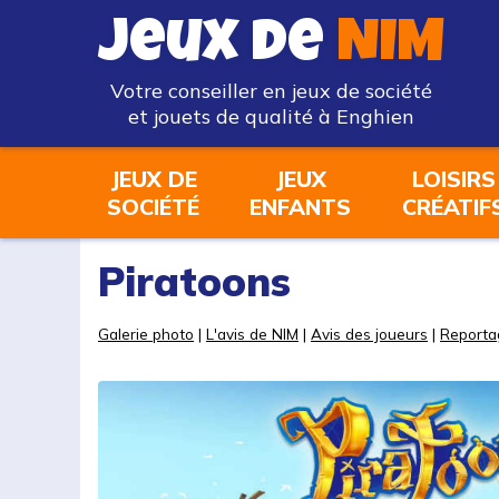
Jeux de
NIM
Votre conseiller en jeux de société
et jouets de qualité à Enghien
JEUX DE
JEUX
LOISIRS
SOCIÉTÉ
ENFANTS
CRÉATIF
Piratoons
Galerie photo
|
L'avis de NIM
|
Avis des joueurs
|
Reporta