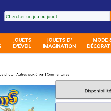
JOUETS
JOUETS D'
MODE 
S
D'ÉVEIL
IMAGINATION
DÉCORAT
ge photo
|
Autres jeux à voir
|
Commentaires
Disponibilité