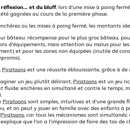
éflexion... et du bluff
, lors d'une mise à poing fer
 été gagnées au cours de la première phase.
s enchères ou les mises à poing fermé, les montants id
leur bâteau: récompense pour le plus gros bâteau, pour 
ns d'équipements, mais attention au malus pour les 
ent) et pour les zones non équipées (inutile de con
mpromis).
,
Piratoons
est une réussite éblouissante, grâce à de
aginer un jeu plutôt délirant,
Piratoons
est un jeu ric
fluide: enchères en simultané et contre le temps, m
.
de
Piratoons
sont simples, intuitives et d'une grande fl
eu, et on peut y jouer en famille avec des enfants à p
c
Piratoons
, car tous les mécanismes sont simultanés:
 explique que l'on a l'impression de faire des tas de