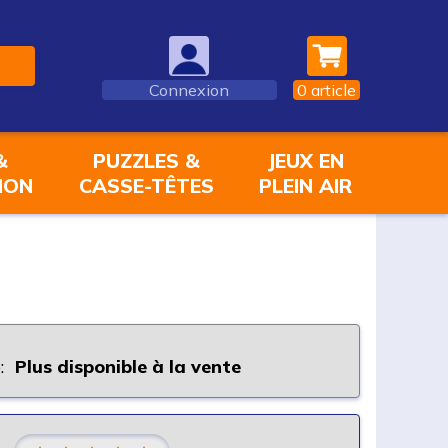
Connexion
0
article
&
PUZZLES &
JEUX EN
ION
CASSE-TÊTES
PLEIN AIR
:
Plus disponible à la vente