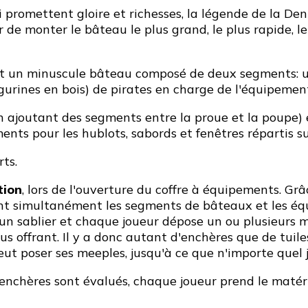
 promettent gloire et richesses, la légende de la Dent
de monter le bâteau le plus grand, le plus rapide, le
oit un minuscule bâteau composé de deux segments: u
igurines en bois) de pirates en charge de l'équipeme
en ajoutant des segments entre la proue et la poupe)
nts pour les hublots, sabords et fenêtres répartis s
ts.
tion
, lors de l'ouverture du coffre à équipements. G
ent simultanément les segments de bâteaux et les é
 un sablier et chaque joueur dépose un ou plusieurs me
plus offrant. Il y a donc autant d'enchères que de tuile
ut poser ses meeples, jusqu'à ce que n'importe quel jo
s enchères sont évalués, chaque joueur prend le maté