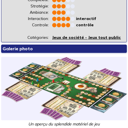
Stratégie:
⬤
⬤
⬤
⬤
⬤
Ambiance:
⬤
⬤
⬤
⬤
⬤
Interaction:
⬤
⬤
⬤
⬤
⬤
interactif
Controle:
⬤
⬤
⬤
⬤
⬤
contrôle
Catégories:
Jeux de société - Jeux tout public
Galerie photo
Un aperçu du splendide matériel de jeu