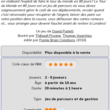
en réalisant l'exploit de faire le tour du monde en 80 jours? Le Tour
du Monde en 80 Jours est un jeu de parcours où vous devez
soigneusement gérer le coût de vos déplacements, reculer quand
c'est nécessaire pour récupérer de l'argent, lancer des paris sur
votre position dans la course, vous défausser des cartes rumeurs
et... vous arranger pour devenir fauché avant de rentrer à Londres!
Un jeu de
David Parlett
,
illustré par
Thibault Prugne
,
Thomas Vuarchex
,
édité par
Purple Brain Créations
(2016)
Disponibilité:
Plus disponible à la vente
Cote cœur de NIM:
Joueurs:
2 - 6 joueurs
Âge:
à partir de 10 ans
Durée:
30 minutes à 1 heure
Type:
Jeu de parcours et de gestion
Complexité:
⬤
⬤
⬤
⬤
⬤