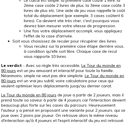
Le calcul est simple: la première case coûte 1 livre, la
2ème case coûte 2 livres de plus, la 3ème case coûte 3
livres de plus etc. Une aide de jeu vous rappelle le coût
total du déplacement (par exemple, 3 cases coûtent 6
livres). Ca devient vite très cher, c'est pourquoi vous
devrez bien mesurer votre vitesse de progression.
Une fois votre déplacement accompli, vous appliquez
l'effet de la case d'arrivée.
Soit vous choisissez de reculer pour récupérer des livres.
Vous reculez sur la première case étape derrière vous,
à condition qu'elle soit libre. Chaque case de recul
vous rapporte 10 livres.
Le verdict
- Avec sa règle très accessible,
Le Tour du monde en
80 jours
est un jeu amusant et interactif pour toute la famille.
Néanmoins, simple ne veut pas dire simpliste.
Le Tour du monde en
80 jours
est un vrai jeu subtil, voire calculatoire pour ceux qui
veulent optimiser leurs déplacements jusqu'au dernier carat.
Le Tour du monde en 80 jours
de joue a partir de 2 joueurs, mais il
prend toute sa saveur à partir de 4 joueurs car l'interaction devient
beaucoup plus forte sur les cases du parcours. Heureusement
l'auteur y a pensé en proposant une variante pour 2 joueurs, qui se
joue avec 2 pions par joueur. On retrouve alors le même niveau
d'interaction qu'à 4 joueurs et l'esprit interactif du jeu est retrouvé.