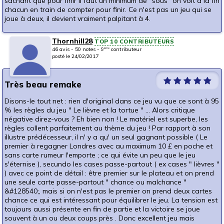
sachant que pour finir il faut un minimum de "sous" on voit à la fin
chacun en train de compter pour finir. Ce n'est pas un jeu qui se
joue à deux, il devient vraiment palpitant à 4.
Thornhill28
TOP 10 CONTRIBUTEURS
46 avis - 50 notes - 9
contributeur
ème
posté le 24/02/2017
Très beau remake
Disons-le tout net : rien d'original dans ce jeu vu que ce sont à 95
% les règles du jeu " Le lièvre et la tortue " ... Alors critique
négative direz-vous ? Eh bien non ! Le matériel est superbe, les
règles collent parfaitement au thème du jeu ! Par rapport à son
illustre prédécesseur, il n' y a qu' un seul gagnant possible ( Le
premier à regagner Londres avec au maximum 10 £ en poche et
sans carte rumeur l'emporte ; ce qui évite un peu que le jeu
s'éternise ), secundo les cases passe-partout ( ex cases " lièvres "
) avec ce point de détail : être premier sur le plateau et on prend
une seule carte passe-partout " chance ou malchance "
&#128540;, mais si on n'est pas le premier on prend deux cartes
chance ce qui est intéressant pour équilibrer le jeu. La tension est
toujours aussi présente en fin de partie et la victoire se joue
souvent à un ou deux coups près . Donc excellent jeu mais