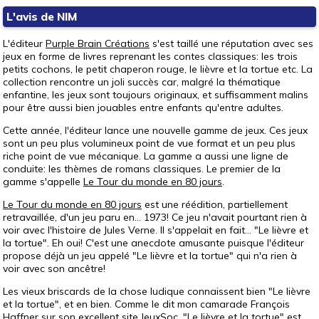
L'avis de NIM
L'éditeur
Purple Brain Créations
s'est taillé une réputation avec ses
jeux en forme de livres reprenant les contes classiques: les trois
petits cochons, le petit chaperon rouge, le lièvre et la tortue etc. La
collection rencontre un joli succès car, malgré la thématique
enfantine, les jeux sont toujours originaux, et suffisamment malins
pour être aussi bien jouables entre enfants qu'entre adultes.
Cette année, l'éditeur lance une nouvelle gamme de jeux. Ces jeux
sont un peu plus volumineux point de vue format et un peu plus
riche point de vue mécanique. La gamme a aussi une ligne de
conduite: les thèmes de romans classiques. Le premier de la
gamme s'appelle
Le Tour du monde en 80 jours
.
Le Tour du monde en 80 jours
est une réédition, partiellement
retravaillée, d'un jeu paru en... 1973! Ce jeu n'avait pourtant rien à
voir avec l'histoire de Jules Verne. Il s'appelait en fait... "Le lièvre et
la tortue". Eh oui! C'est une anecdote amusante puisque l'éditeur
propose déjà un jeu appelé "Le lièvre et la tortue" qui n'a rien à
voir avec son ancêtre!
Les vieux briscards de la chose ludique connaissent bien "Le lièvre
et la tortue", et en bien. Comme le dit mon camarade François
Haffner sur son excellent site JeuxSoc, "Le lièvre et la tortue" est