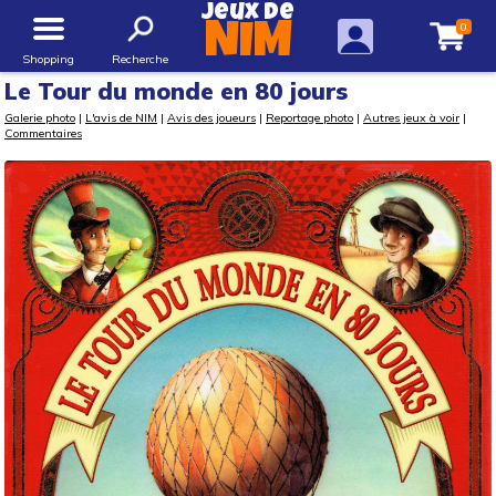
Jeux de
0
NIM
Shopping
Recherche
Le Tour du monde en 80 jours
Galerie photo
|
L'avis de NIM
|
Avis des joueurs
|
Reportage photo
|
Autres jeux à voir
|
Commentaires