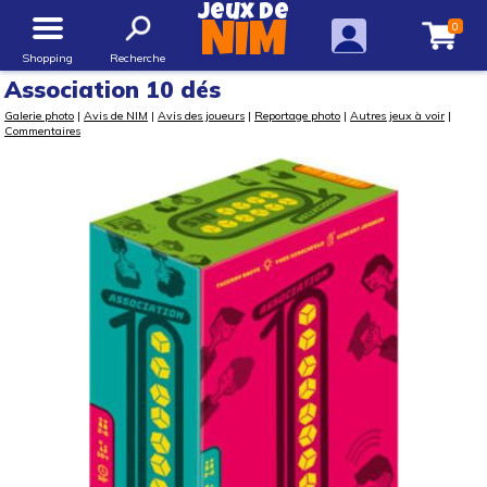
Jeux de
0
NIM
Shopping
Recherche
Association 10 dés
Galerie photo
|
Avis de NIM
|
Avis des joueurs
|
Reportage photo
|
Autres jeux à voir
|
Commentaires