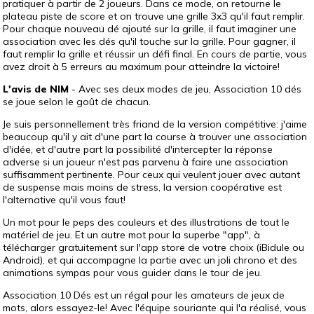
pratiquer à partir de 2 joueurs. Dans ce mode, on retourne le
plateau piste de score et on trouve une grille 3x3 qu'il faut remplir.
Pour chaque nouveau dé ajouté sur la grille, il faut imaginer une
association avec les dés qu'il touche sur la grille. Pour gagner, il
faut remplir la grille et réussir un défi final. En cours de partie, vous
avez droit à 5 erreurs au maximum pour atteindre la victoire!
L'avis de NIM
- Avec ses deux modes de jeu, Association 10 dés
se joue selon le goût de chacun.
Je suis personnellement très friand de la version compétitive: j'aime
beaucoup qu'il y ait d'une part la course à trouver une association
d'idée, et d'autre part la possibilité d'intercepter la réponse
adverse si un joueur n'est pas parvenu à faire une association
suffisamment pertinente. Pour ceux qui veulent jouer avec autant
de suspense mais moins de stress, la version coopérative est
l'alternative qu'il vous faut!
Un mot pour le peps des couleurs et des illustrations de tout le
matériel de jeu. Et un autre mot pour la superbe "app", à
télécharger gratuitement sur l'app store de votre choix (iBidule ou
Android), et qui accompagne la partie avec un joli chrono et des
animations sympas pour vous guider dans le tour de jeu.
Association 10 Dés est un régal pour les amateurs de jeux de
mots, alors essayez-le! Avec l'équipe souriante qui l'a réalisé, vous