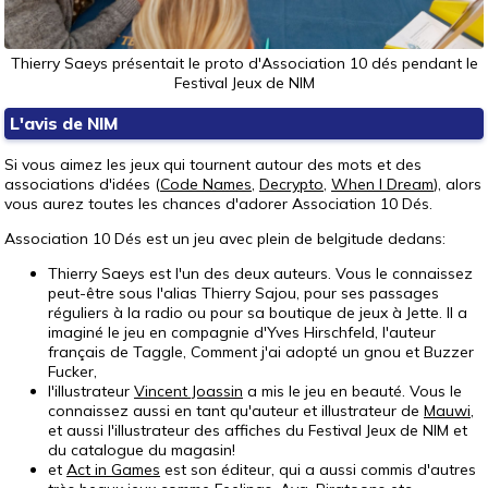
Thierry Saeys présentait le proto d'Association 10 dés pendant le
Festival Jeux de NIM
L'avis de NIM
Si vous aimez les jeux qui tournent autour des mots et des
associations d'idées (
Code Names
,
Decrypto
,
When I Dream
), alors
vous aurez toutes les chances d'adorer Association 10 Dés.
Association 10 Dés est un jeu avec plein de belgitude dedans:
Thierry Saeys est l'un des deux auteurs. Vous le connaissez
peut-être sous l'alias Thierry Sajou, pour ses passages
réguliers à la radio ou pour sa boutique de jeux à Jette. Il a
imaginé le jeu en compagnie d'Yves Hirschfeld, l'auteur
français de Taggle, Comment j'ai adopté un gnou et Buzzer
Fucker,
l'illustrateur
Vincent Joassin
a mis le jeu en beauté. Vous le
connaissez aussi en tant qu'auteur et illustrateur de
Mauwi
,
et aussi l'illustrateur des affiches du Festival Jeux de NIM et
du catalogue du magasin!
et
Act in Games
est son éditeur, qui a aussi commis d'autres