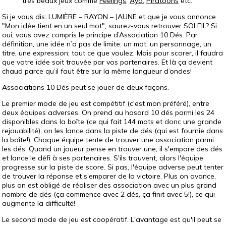
très beaux jeux comme
Feelings
,
Aya
,
Piratoons
etc.
Si je vous dis: LUMIÈRE – RAYON – JAUNE et que je vous annonce
"Mon idée tient en un seul mot", saurez-vous retrouver SOLEIL? Si
oui, vous avez compris le principe d’Association 10 Dés. Par
définition, une idée n’a pas de limite: un mot, un personnage, un
titre, une expression: tout ce que voulez. Mais pour scorer, il faudra
que votre idée soit trouvée par vos partenaires. Et là ça devient
chaud parce qu’il faut être sur la même longueur d’ondes!
Associations 10 Dés peut se jouer de deux façons.
Le premier mode de jeu est compétitif (c'est mon préféré), entre
deux équipes adverses. On prend au hasard 10 dés parmi les 24
disponibles dans la boîte (ce qui fait 144 mots et donc une grande
rejouabilité), on les lance dans la piste de dés (qui est fournie dans
la boîte!). Chaque équipe tente de trouver une association parmi
les dés. Quand un joueur pense en trouver une, il s'empare des dés
et lance le défi à ses partenaires. S'ils trouvent, alors l'équipe
progresse sur la piste de score. Si pas, l'équipe adverse peut tenter
de trouver la réponse et s'emparer de la victoire. Plus on avance,
plus on est obligé de réaliser des association avec un plus grand
nombre de dés (ça commence avec 2 dés, ça finit avec 5!), ce qui
augmente la difficulté!
Le second mode de jeu est coopératif. L'avantage est qu'il peut se