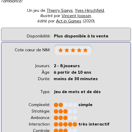
l’ambiance!
Un jeu de
Thierry Saeys
,
Yves Hirschfeld
,
illustré par
Vincent Joassin
,
édité par
Act in Games
(2020)
Disponibilité:
Plus disponible à la vente
Cote cœur de NIM:
Joueurs:
2 - 8 joueurs
Âge:
à partir de 10 ans
Durée:
moins de 30 minutes
Type:
Jeu de mots et de dés
Complexité:
⬤
⬤
⬤
⬤
⬤
simple
Stratégie:
⬤
⬤
⬤
⬤
⬤
Ambiance:
⬤
⬤
⬤
⬤
⬤
Interaction:
⬤
⬤
⬤
⬤
⬤
très interactif
Controle:
⬤
⬤
⬤
⬤
⬤