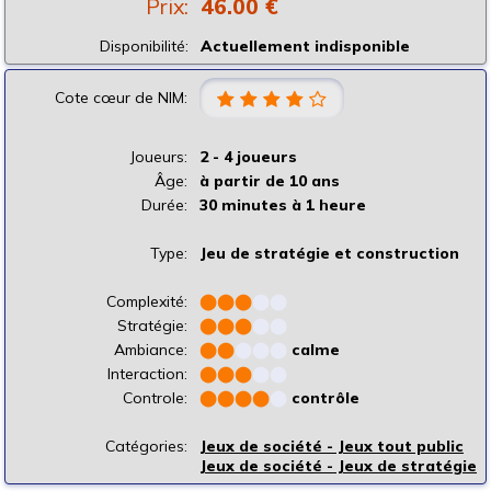
Prix:
46.00 €
Disponibilité:
Actuellement indisponible
Cote cœur de NIM:
Joueurs:
2 - 4 joueurs
Âge:
à partir de 10 ans
Durée:
30 minutes à 1 heure
Type:
Jeu de stratégie et construction
Complexité:
⬤
⬤
⬤
⬤
⬤
Stratégie:
⬤
⬤
⬤
⬤
⬤
Ambiance:
⬤
⬤
⬤
⬤
⬤
calme
Interaction:
⬤
⬤
⬤
⬤
⬤
Controle:
⬤
⬤
⬤
⬤
⬤
contrôle
Catégories:
Jeux de société - Jeux tout public
Jeux de société - Jeux de stratégie