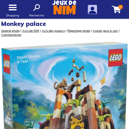
Jeux de
0
NIM
Shopping
Recherche
Monkey palace
Galerie photo
|
Avis de NIM
|
Avis des joueurs
|
Reportage photo
|
Autres jeux à voir
|
Commentaires