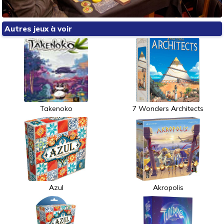
Autres jeux à voir
Takenoko
7 Wonders Architects
Azul
Akropolis