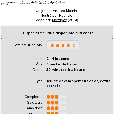
progressez dans l'échelle de l'évolution.
Un jeu de
Andréa Mainini
,
illustré par
Nephyla
,
édité par
Matagot
(2014)
Disponibilité:
Plus disponible à la vente
Cote cœur de NIM:
Joueurs:
2 - 4 joueurs
Âge:
à partir de 8 ans
Durée:
30 minutes à 1 heure
Type:
Jeu de développement et objectifs
secrets
Complexité:
⬤
⬤
⬤
⬤
⬤
Stratégie:
⬤
⬤
⬤
⬤
⬤
Ambiance:
⬤
⬤
⬤
⬤
⬤
Interaction:
⬤
⬤
⬤
⬤
⬤