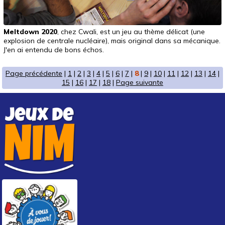
Meltdown 2020
, chez Cwali, est un jeu au thème délicat (une
explosion de centrale nucléaire), mais original dans sa mécanique.
J'en ai entendu de bons échos.
Page précédente
|
1
|
2
|
3
|
4
|
5
|
6
|
7
|
8
|
9
|
10
|
11
|
12
|
13
|
14
|
15
|
16
|
17
|
18
|
Page suivante