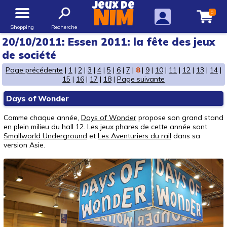
Jeux de
0
NIM
Shopping
Recherche
20/10/2011: Essen 2011: la fête des jeux
de société
Page précédente
|
1
|
2
|
3
|
4
|
5
|
6
|
7
|
8
|
9
|
10
|
11
|
12
|
13
|
14
|
15
|
16
|
17
|
18
|
Page suivante
Days of Wonder
Comme chaque année,
Days of Wonder
propose son grand stand
en plein milieu du hall 12. Les jeux phares de cette année sont
Smallworld Underground
et
Les Aventuriers du rail
dans sa
version Asie.