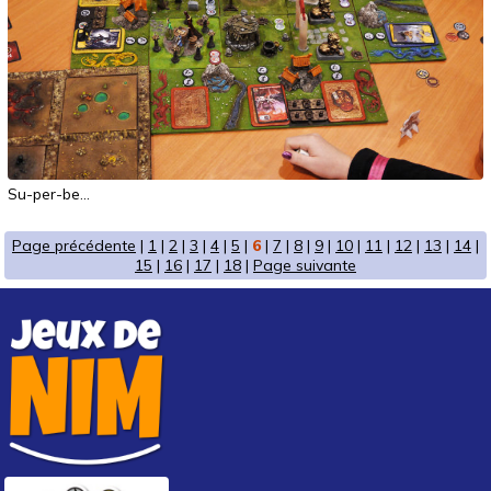
Su-per-be...
Page précédente
|
1
|
2
|
3
|
4
|
5
|
6
|
7
|
8
|
9
|
10
|
11
|
12
|
13
|
14
|
15
|
16
|
17
|
18
|
Page suivante