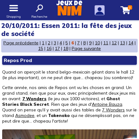
Jeux de
0
NIM
Shopping
Recherche
20/10/2011: Essen 2011: la fête des jeux
de société
Page précédente
|
1
|
2
|
3
|
4
|
5
|
6
|
7
|
8
|
9
|
10
|
11
|
12
|
13
|
14
|
15
|
16
|
17
|
18
|
Page suivante
Repos Prod
Quand on aperçoit le stand belgo-mexicain géant dans le hall 12
(le plus important), on ne peut dire que... chapeau (ou sombrero)!
Cette année, nos amis de Repos ont vu les choses en grand. Un
grand stand, rien que pour eux, avec principalement deux jeux mis
en avant:
7 Wonders
(le jeu aux 1000 victoires), et
Ghost
Stories Black Secret
. Rien que des jeux d'
Antoine Bauza
.
Quand on pense qu'il y avait aussi des tables de
7 Wonders
sur le
stand
Asmodee
, et un
Takenoko
qui ne désemplissait pas, on ne
peut dire que... chapeau l'artiste!