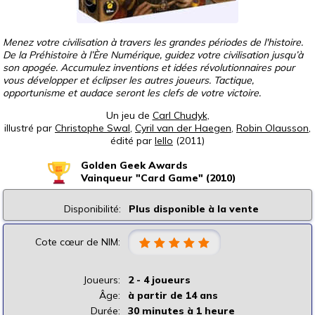
Menez votre civilisation à travers les grandes périodes de l'histoire.
De la Préhistoire à l’Ère Numérique, guidez votre civilisation jusqu’à
son apogée. Accumulez inventions et idées révolutionnaires pour
vous développer et éclipser les autres joueurs. Tactique,
opportunisme et audace seront les clefs de votre victoire.
Un jeu de
Carl Chudyk
,
illustré par
Christophe Swal
,
Cyril van der Haegen
,
Robin Olausson
,
édité par
Iello
(2011)
Golden Geek Awards
Vainqueur "Card Game" (2010)
Disponibilité:
Plus disponible à la vente
Cote cœur de NIM:
Joueurs:
2 - 4 joueurs
Âge:
à partir de 14 ans
Durée:
30 minutes à 1 heure