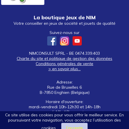
La boutique Jeux de NIM
Votre conseiller en jeux de société et jouets de qualité
Suivez-nous sur
NIMCONSULT SPRL - BE 0474.339.403
Charte du site et politique de gestion des données
Conditions générales de vente
> en savoir plus...
Adresse:
Rue de Bruxelles 6
B-7850 Enghien (Belgique)
Horaire d'ouverture:
mardi-vendredi 10h-12h30 et 14h-18h
samedi 10h-18h non stop
Ce site utilise des cookies pour vous offrir le meilleur service. En
poursuivant votre navigation, vous acceptez l’utilisation des
Tél: +32 (0)2 395 92 88
E-mail:
nim@jeuxdenim.be
cookies.
J’accepte