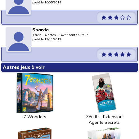
posté le 16/05/2014
Sparda
1 avis - 4 notes - 147
contributeur
ème
posté le 17/11/2013
Autres jeux à voir
7 Wonders
Zénith - Extension
Agents Secrets