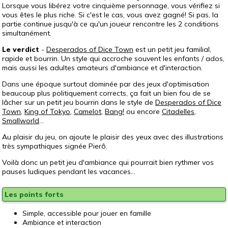
Lorsque vous libérez votre cinquième personnage, vous vérifiez si
vous êtes le plus riche. Si c'est le cas, vous avez gagné! Si pas, la
partie continue jusqu'à ce qu'un joueur rencontre les 2 conditions
simultanément.
Le verdict
-
Desperados of Dice Town
est un petit jeu familial,
rapide et bourrin. Un style qui accroche souvent les enfants / ados,
mais aussi les adultes amateurs d'ambiance et d'interaction.
Dans une époque surtout dominée par des jeux d'optimisation
beaucoup plus politiquement corrects, ça fait un bien fou de se
lâcher sur un petit jeu bourrin dans le style de
Desperados of Dice
Town
,
King of Tokyo
,
Camelot
,
Bang!
ou encore
Citadelles
,
Smallworld
...
Au plaisir du jeu, on ajoute le plaisir des yeux avec des illustrations
très sympathiques signée Pierô.
Voilà donc un petit jeu d'ambiance qui pourrait bien rythmer vos
pauses ludiques pendant les vacances...
Les points forts
Simple, accessible pour jouer en famille
Ambiance et interaction