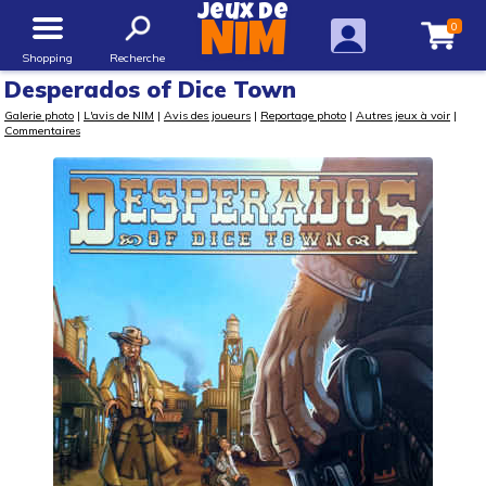
Jeux de
0
NIM
Shopping
Recherche
Desperados of Dice Town
Galerie photo
|
L'avis de NIM
|
Avis des joueurs
|
Reportage photo
|
Autres jeux à voir
|
Commentaires