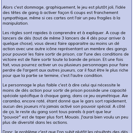
Alors c'est dommage, graphiquement, le jeu est plutôt joli, l'idée
des têtes de gang à activer façon 6 coups est franchement
sympathique, même si ces cartes ont l'air un peu fragiles à la
manipulation.
Les règles sont rapides à comprendre et à expliquer. A coup de
lancers de dés (tout de même 3 lancers de 4 dés pour arriver à
quelque chose), vous devez faire apparaitre au moins un dé
action avec une autre icône représentant un membre des gangs
pour pouvoir les faire sortir de prison, car l'une des conditions de
victoire est de faire sortir toute la bande de prison. Et une fois
fait, vous pourrez activer un ou plusieurs personnages pour faire
perdre de l'argent aux autres joueurs, car il faut être le plus riche
pour que la partie se termine, c'est l'autre condition.
Le personnage le plus faible c'est à dire celui qui nécessite le
moins de dés action pour sortir de prison possède une capacité
spéciale spécifique à chaque gang, dans ce jeu asymétrique. Aie
caramba, encore raté, étant donné que le gars sort rapidement,
aucun des joueurs n'a jamais activé son pouvoir spécial. A côté
de ça, le reste du gang sont tous pareils à part que leur
"pouvoir" est de taper plus fort. Mouais. J'aurai bien voulu un peu
plus de diversité dans les actions.
Donc, le problème c'est que l'on subit plutôt les résultats des dés,