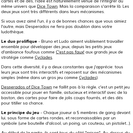
cartes et de dés, l'idée est naturellement venue de l'intégrer au
même univers que
Dice Town
. Mais la comparaison s'arrête là. Les
deux jeux sont très différents dans leurs mécanismes.
Si vous avez aimé l'un, il y a de bonnes chances que vous aimiez
l'autre, mais Desperados ne fera pas doublon dans votre
ludothèque.
Le duo prolifique
- Bruno et Ludo aiment visiblement travailler
ensemble pour développer des jeux, depuis les petits jeux
d'ambiance foufous comme
C'est pas faux!
aux grands jeux de
stratégie comme
Cyclades
.
Dans cette diversité, il y a deux constantes que j'apprécie: tous
leurs jeux sont très interactifs et reposent sur des mécanismes
simples (même dans un gros jeu comme
Cyclades
).
Desperados of Dice Town
ne faillit pas à la règle, c'est un petit jeu
accessible pour jouer en famille, astucieux et interactif avec de la
baston, des cartes pour faire de jolis coups fourrés, et des dés
pour titiller sa chance.
Le principe du jeu
- Chaque joueur a 5 membres de gang devant
lui, sous forme de cartes rondes, et reconnaissables par un
symbole (une bouteille d'alcool, un poing, un couteau, un pistolet...).
Au début de la partie, ils sont tous du côté "prison". Au-dessus du