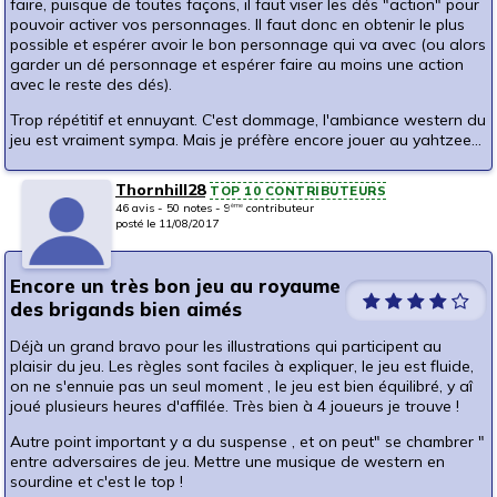
faire, puisque de toutes façons, il faut viser les dés "action" pour
pouvoir activer vos personnages. Il faut donc en obtenir le plus
possible et espérer avoir le bon personnage qui va avec (ou alors
garder un dé personnage et espérer faire au moins une action
avec le reste des dés).
Trop répétitif et ennuyant. C'est dommage, l'ambiance western du
jeu est vraiment sympa. Mais je préfère encore jouer au yahtzee...
Thornhill28
TOP 10 CONTRIBUTEURS
46 avis - 50 notes - 9
contributeur
ème
posté le 11/08/2017
Encore un très bon jeu au royaume
des brigands bien aimés
Déjà un grand bravo pour les illustrations qui participent au
plaisir du jeu. Les règles sont faciles à expliquer, le jeu est fluide,
on ne s'ennuie pas un seul moment , le jeu est bien équilibré, y aî
joué plusieurs heures d'affilée. Très bien à 4 joueurs je trouve !
Autre point important y a du suspense , et on peut" se chambrer "
entre adversaires de jeu. Mettre une musique de western en
sourdine et c'est le top !