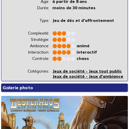
Âge:
à partir de 8 ans
Durée:
moins de 30 minutes
Type:
Jeu de dés et d'affrontement
Complexité:
⬤
⬤
⬤
⬤
⬤
Stratégie:
⬤
⬤
⬤
⬤
⬤
Ambiance:
⬤
⬤
⬤
⬤
⬤
animé
Interaction:
⬤
⬤
⬤
⬤
⬤
interactif
Controle:
⬤
⬤
⬤
⬤
⬤
chaos
Catégories:
Jeux de société - Jeux tout public
Jeux de société - Jeux d'ambiance
Galerie photo