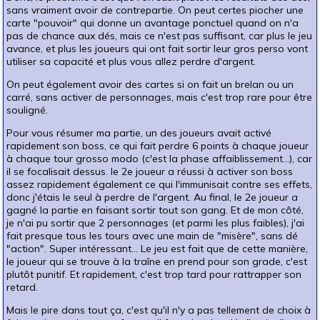
sans vraiment avoir de contrepartie. On peut certes piocher une
carte "pouvoir" qui donne un avantage ponctuel quand on n'a
pas de chance aux dés, mais ce n'est pas suffisant, car plus le jeu
avance, et plus les joueurs qui ont fait sortir leur gros perso vont
utiliser sa capacité et plus vous allez perdre d'argent.
On peut également avoir des cartes si on fait un brelan ou un
carré, sans activer de personnages, mais c'est trop rare pour être
souligné.
Pour vous résumer ma partie, un des joueurs avait activé
rapidement son boss, ce qui fait perdre 6 points à chaque joueur
à chaque tour grosso modo (c'est la phase affaiblissement...), car
il se focalisait dessus. le 2e joueur a réussi à activer son boss
assez rapidement également ce qui l'immunisait contre ses effets,
donc j'étais le seul à perdre de l'argent. Au final, le 2e joueur a
gagné la partie en faisant sortir tout son gang. Et de mon côté,
je n'ai pu sortir que 2 personnages (et parmi les plus faibles), j'ai
fait presque tous les tours avec une main de "misère", sans dé
"action". Super intéressant... Le jeu est fait que de cette manière,
le joueur qui se trouve à la traîne en prend pour son grade, c'est
plutôt punitif. Et rapidement, c'est trop tard pour rattrapper son
retard.
Mais le pire dans tout ça, c'est qu'il n'y a pas tellement de choix à