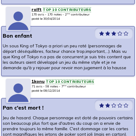
rolft
TOP 10 CONTRIBUTEURS
170 avis - 170 notes - 2
contributeur
ème
posté le 30/04/2014
Bon enfant
Un sous King of Tokyo a priori un peu raté (personnages de
départ déséquilibres, facteur chance trop,important,...). Mais vu
que King of Tokyo n.a pas de concurrent je suis très content que
les auteurs aient développé un jeu du même style et je ne
demande qu'à y rejouer pour revoir mon jugement à la hausse
1konu
TOP 10 CONTRIBUTEURS
71 avis - 98 notes - 7
contributeur
ème
posté le 08/12/2014
Pan c'est mort !
Jeu de hasard. Chaque personnage est doté de pouvoirs certains
son beaucoup plus fort que d'autres du coup on a envie de
prendre toujours la même famille. C'est dommage car les cartes
sont magnifiques les jetons de poker sont joli (mais en carton).