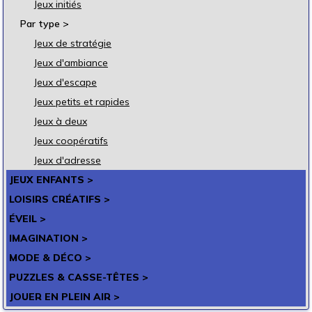
Jeux initiés
Par type >
Jeux de stratégie
Jeux d'ambiance
Jeux d'escape
Jeux petits et rapides
Jeux à deux
Jeux coopératifs
Jeux d'adresse
JEUX ENFANTS >
LOISIRS CRÉATIFS >
ÉVEIL >
IMAGINATION >
MODE & DÉCO >
PUZZLES & CASSE-TÊTES >
JOUER EN PLEIN AIR >