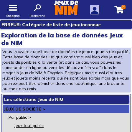
Jeux de
0
NIM
Shopping
Recherche
ERREUR: Catégorie de liste de jeux inconnue
Exploration de la base de données Jeux
de NIM
Vous trouverez une base de données de jeux et jouets de qualité.
Cette base de données ludique contient aussi bien des jeux et
jouets disponibles à la vente (et dans ce cas, vous pouvez les
commander en ligne ou venir les découvrir "en vrai" dans le
magasin Jeux de NIM à Enghien, Belgique), mais aussi d'autres
jeux et jouets moins récents qui ne sont plus édités mais que vous
pourrez peut-être dénicher dans une ludothèque, une brocante
ou chez des amis.
Les sélections Jeux de NIM
JEUX DE SOCIÉTÉ >
Par public >
Jeux tout public