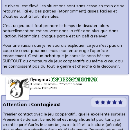
Le niveau est élevé, les situations sont sans cesse en train de se
retourner. J'ai eu des parties (étonnamment) assez faciles et
d'autres tout à fait infernales.
C'est un jeu où il faut prendre le temps de discuter, alors
naturellement on est souvent dans la réflexion plus que dans
l'action. Néanmoins, chaque partie est un défi à relever.
Pour une raison que je ne saurais expliquer, ce jeu n'est pas un
coup de coeur pour moi, mais mon entourage l'apprécie
énormément. C'est un achat que je conseille sans hésiter,
SURTOUT au amateurs de jeux coopératifs ou même à ceux qui
ne connaissent pas du tout le genre et cherche à le découvrir.
flyingmat
TOP 10 CONTRIBUTEURS
33 avis - 66 notes - 5
contributeur
ème
posté le 11/09/2013
Attention : Contagieux!
Premier contact avec le jeu coopératif... quelle excellente surprise!
Première évidence : Le matériel est magnifique Et pourtant, j'ai
craint le pire! Après le superbe jeu installé et la lecture (pénible)
des règles, ma réaction était plutôt du genre: "mouais, et qu'est-