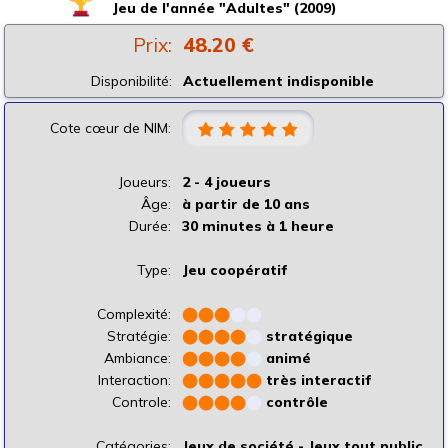
Jeu de l'année "Adultes" (2009)
Prix:
48.20 €
Disponibilité:
Actuellement indisponible
Cote cœur de NIM:
Joueurs:
2 - 4 joueurs
Âge:
à partir de 10 ans
Durée:
30 minutes à 1 heure
Type:
Jeu coopératif
Complexité:
⬤
⬤
⬤
⬤
⬤
Stratégie:
⬤
⬤
⬤
⬤
⬤
stratégique
Ambiance:
⬤
⬤
⬤
⬤
⬤
animé
Interaction:
⬤
⬤
⬤
⬤
⬤
très interactif
Controle:
⬤
⬤
⬤
⬤
⬤
contrôle
Catégories:
Jeux de société - Jeux tout public