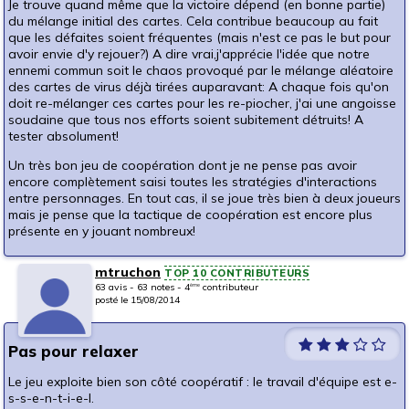
Je trouve quand même que la victoire dépend (en bonne partie)
du mélange initial des cartes. Cela contribue beaucoup au fait
que les défaites soient fréquentes (mais n'est ce pas le but pour
avoir envie d'y rejouer?) A dire vrai,j'apprécie l'idée que notre
ennemi commun soit le chaos provoqué par le mélange aléatoire
des cartes de virus déjà tirées auparavant: A chaque fois qu'on
doit re-mélanger ces cartes pour les re-piocher, j'ai une angoisse
soudaine que tous nos efforts soient subitement détruits! A
tester absolument!
Un très bon jeu de coopération dont je ne pense pas avoir
encore complètement saisi toutes les stratégies d'interactions
entre personnages. En tout cas, il se joue très bien à deux joueurs
mais je pense que la tactique de coopération est encore plus
présente en y jouant nombreux!
mtruchon
TOP 10 CONTRIBUTEURS
63 avis - 63 notes - 4
contributeur
ème
posté le 15/08/2014
Pas pour relaxer
Le jeu exploite bien son côté coopératif : le travail d'équipe est e-
s-s-e-n-t-i-e-l.