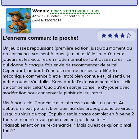
Wannix
TOP 10 CONTRIBUTEURS
42 avis - 42 notes - 3
contributeur
ème
posté le 12/02/2014
L'ennemi commun: la pioche!
Un jeu assez repoussant (première édition) jusqu'au moment où
on commence vraiment à jouer. Je n'ai testé le jeu qu'à deux
joueurs et les victoires en mode normal se font assez rares... ce
qui donne à chaque fois envie de recommencer de suite!
Cependant, au bout d'une dizaine de parties d'affilée, la
mécanique commence à être (trop) bien connue et j'ai senti une
petite routine s'installer. Sans doute l'extension permettra-t-elle
de compenser cela? Quoiqu'il en soit je conseille d'y jouer avec
modération pour conserver le plaisir de jeu intact.
Mis à part cela, Pandémie m'a intéressé au plus au point! Au
début on s'extirpe tant bien que mal des propagations de virus...
jusqu'au virus de trop. Et puis c'est le chaos complet en à peine 2
tours et n'on n'en voit généralement pas la suite! Et
inlassablement on se re-demande: " Mais qu'est ce qu'on a mal
fait??"