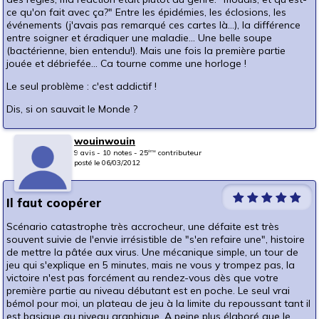
ce qu'on fait avec ça?" Entre les épidémies, les éclosions, les
événements (j'avais pas remarqué ces cartes là...), la différence
entre soigner et éradiquer une maladie... Une belle soupe
(bactérienne, bien entendu!). Mais une fois la première partie
jouée et débriefée... Ca tourne comme une horloge !
Le seul problème : c'est addictif !
Dis, si on sauvait le Monde ?
wouinwouin
9 avis - 10 notes - 25
contributeur
ème
posté le 06/03/2012
Il faut coopérer
Scénario catastrophe très accrocheur, une défaite est très
souvent suivie de l'envie irrésistible de "s'en refaire une", histoire
de mettre la pâtée aux virus. Une mécanique simple, un tour de
jeu qui s'explique en 5 minutes, mais ne vous y trompez pas, la
victoire n'est pas forcément au rendez-vous dès que votre
première partie au niveau débutant est en poche. Le seul vrai
bémol pour moi, un plateau de jeu à la limite du repoussant tant il
est basique au niveau graphique. A peine plus élaboré que le