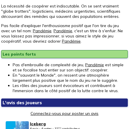
La nécessité de coopérer est indiscutable. On se sent vraiment
"globe trotters", logisticiens, médecins urgentistes, scientifiques
découvrant des remèdes qui sauvent des populations entières.
Pas facile d'expliquer l'enthousiasme positif que l'on tire du jeu
avec un tel nom:
Pandémie
.
Pandémie
, c'est un titre à s'enfuir. Ne
vous laissez pas impressionner, si vous aimez le style de jeu
coopératif, vous devriez adorer
Pandémie
.
Les points forts
Pas d'embrouille de complexité de jeu,
Pandémie
est simple
et se focalise tout entier sur son objectif: coopérer.
En "sauvant le Monde", on ressent une atmosphère
largement plus positive que le nom du jeu ne le suggère.
Les rôles des joueurs sont évocateurs et contribuent à
l'immersion dans le côté positif de la lutte contre le virus.
L'avis des joueurs
Connectez-vous pour poster un avis
Iceberg
6 avis - 6 notes - 32
contributeur
ème